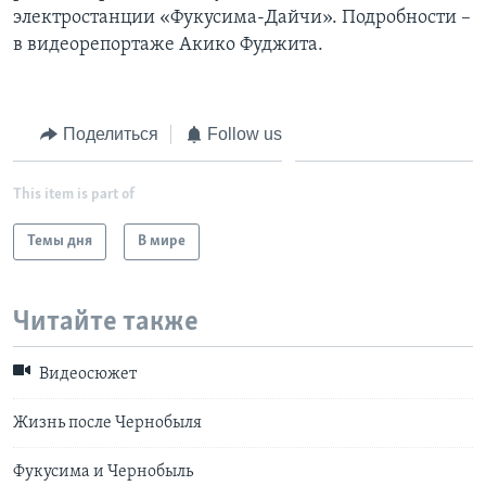
электростанции «Фукусима-Дайчи». Подробности –
Learning English
в видеорепортаже Акико Фуджита.
СОЦИАЛЬНЫЕ СЕТИ
Поделиться
Follow us
This item is part of
Языки
Темы дня
В мире
Читайте также
Видеосюжет
Жизнь после Чернобыля
Фукусима и Чернобыль