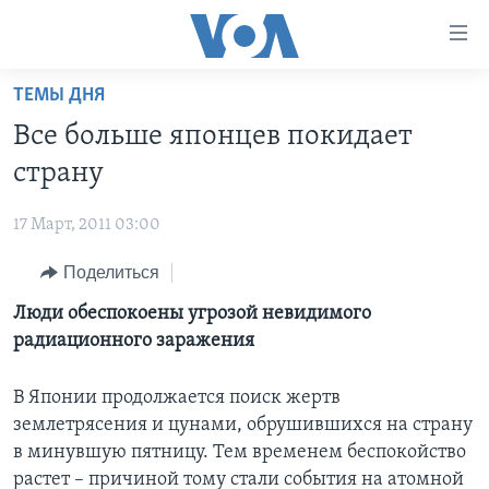
Линки
доступности
Перейти
ТЕМЫ ДНЯ
на
ГЛАВНОЕ
Все больше японцев покидает
основной
ПРОГРАММЫ
контент
страну
ПРОЕКТЫ
Перейти
АМЕРИКА
к
17 Март, 2011 03:00
ЭКСПЕРТИЗА
НОВОСТИ ЗА МИНУТУ
УЧИМ АНГЛИЙСКИЙ
основной
Поделиться
ИНТЕРВЬЮ
ИТОГИ
НАША АМЕРИКАНСКАЯ ИСТОРИЯ
навигации
Перейти
ФАКТЫ ПРОТИВ ФЕЙКОВ
Люди обеспокоены угрозой невидимого
ПОЧЕМУ ЭТО ВАЖНО?
А КАК В АМЕРИКЕ?
в
радиационного заражения
ЗА СВОБОДУ ПРЕССЫ
ДИСКУССИЯ VOA
АРТЕФАКТЫ
поиск
УЧИМ АНГЛИЙСКИЙ
ДЕТАЛИ
АМЕРИКАНСКИЕ ГОРОДКИ
В Японии продолжается поиск жертв
землетрясения и цунами, обрушившихся на страну
ВИДЕО
НЬЮ-ЙОРК NEW YORK
ТЕСТЫ
в минувшую пятницу. Тем временем беспокойство
ПОДПИСКА НА НОВОСТИ
АМЕРИКА. БОЛЬШОЕ ПУТЕШЕСТВИЕ
растет – причиной тому стали события на атомной