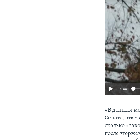
0:00
«В данный мо
Сенате, отвеч
сколько «зак
после вторже