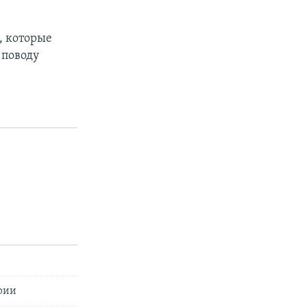
, которые
 поводу
px
width
ирии