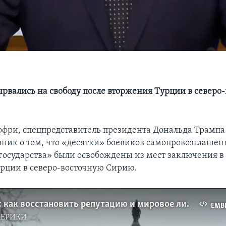
рвались на свободу после вторжения Турции в северо
ри, спецпредставитель президента Дональда Трампа
орник о том, что «десятки» боевиков самопровозглашен
государства» были освобождены из мест заключения в 
рции в северо-восточную Сирию.
Сенат США: как восстановить репутацию и мировое лидерство?
EMB
МЕРИКИ