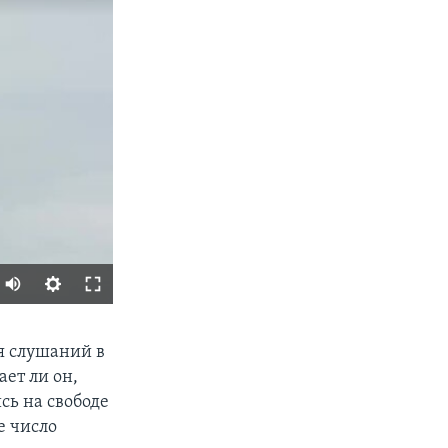
SHARE
я слушаний в
ает ли он,
сь на свободе
е число