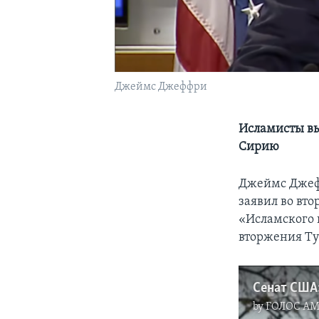
Джеймс Джеффри
Исламисты вы
Сирию
Джеймс Джефф
заявил во вт
«Исламского 
вторжения Ту
by
ГОЛОС А