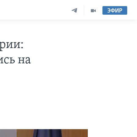
ЭФИР
рии:
ись на