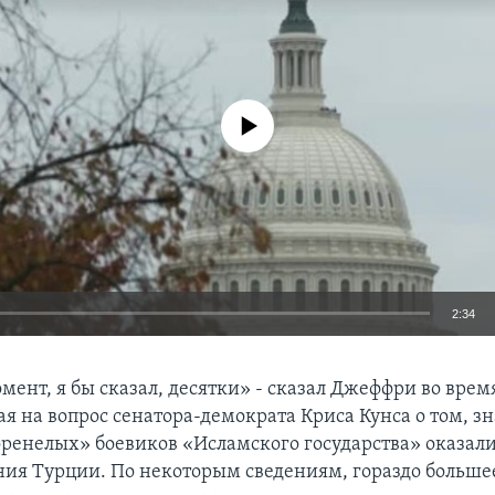
No media source currently available
2:34
EMBED
мент, я бы сказал, десятки» - сказал Джеффри во врем
ая на вопрос сенатора-демократа Криса Кунса о том, зн
оренелых» боевиков «Исламского государства» оказали
ния Турции. По некоторым сведениям, гораздо больше