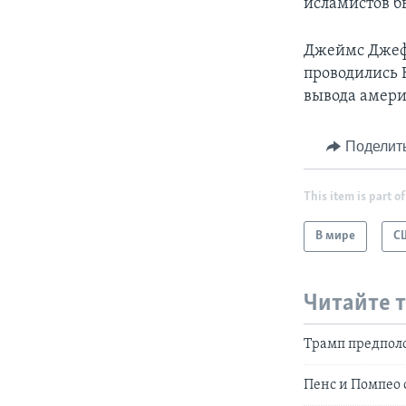
исламистов б
Джеймс Джефф
проводились 
вывода амери
Поделит
This item is part of
В мире
С
Читайте 
Трамп предполо
Пенс и Помпео 