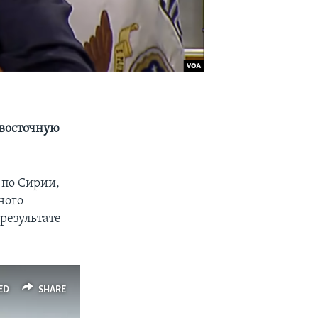
-восточную
 по Сирии,
ного
результате
ED
SHARE