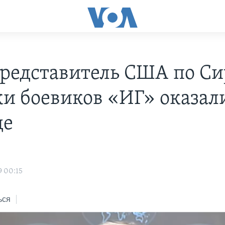
редставитель США по Си
ки боевиков «ИГ» оказал
де
9 00:15
ься