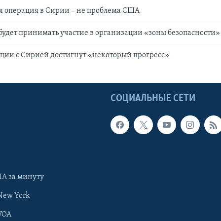
я операция в Сирии – не проблема США
удет принимать участие в организации «зоны безопасности»
ации с Сирией достигнут «некоторый прогресс»
Ы
СОЦИАЛЬНЫЕ СЕТИ
А за минуту
New York
VOA