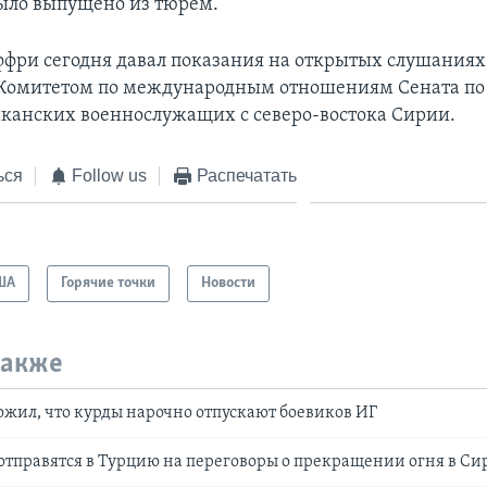
ыло выпущено из тюрем.
ри сегодня давал показания на открытых слушаниях
Комитетом по международным отношениям Сената по
канских военнослужащих с северо-востока Сирии.
ься
Follow us
Распечатать
ША
Горячие точки
Новости
также
жил, что курды нарочно отпускают боевиков ИГ
отправятся в Турцию на переговоры о прекращении огня в С