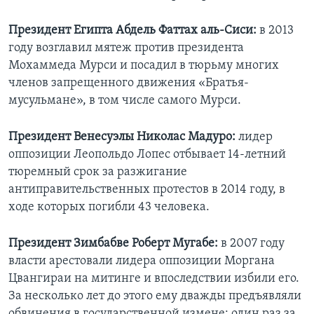
Президент Египта Абдель Фаттах аль-Сиси:
в 2013
году возглавил мятеж против президента
Мохаммеда Мурси и посадил в тюрьму многих
членов запрещенного движения «Братья-
мусульмане», в том числе самого Мурси.
Президент Венесуэлы Николас Мадуро:
лидер
оппозиции Леопольдо Лопес отбывает 14-летний
тюремный срок за разжигание
антиправительственных протестов в 2014 году, в
ходе которых погибли 43 человека.
Президент Зимбабве Роберт Мугабе:
в 2007 году
власти арестовали лидера оппозиции Моргана
Цвангираи на митинге и впоследствии избили его.
За несколько лет до этого ему дважды предъявляли
обвинения в государственной измене: один раз за