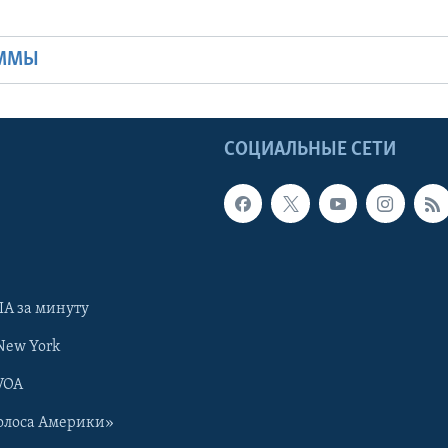
Ы
АММЫ
Ы
СОЦИАЛЬНЫЕ СЕТИ
А за минуту
New York
VOA
олоса Америки»