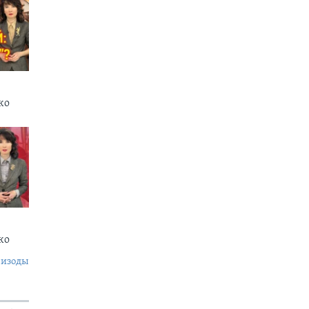
ко
нко
пизоды