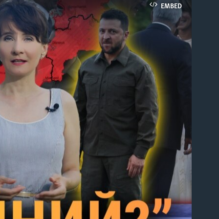
EMBED
able