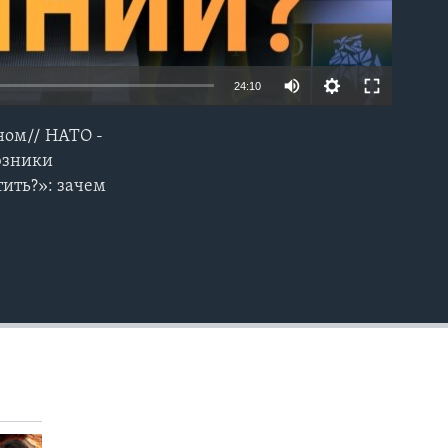
24:10
ном// НАТО -
EMBED
юзники
тить?»: зачем