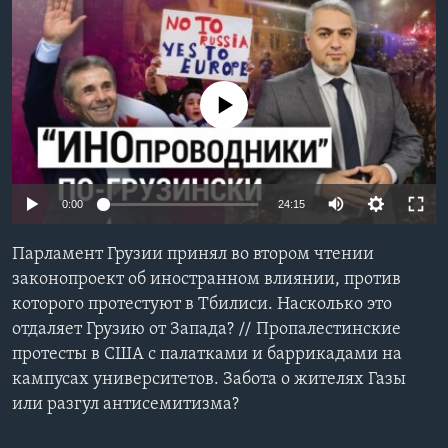
Learning English
СОЦИАЛЬНЫЕ СЕТИ
No media source currently available
Языки
0:00
24:15
Парламент Грузии принял во втором чтении
законопроект об иностранном влиянии, против
которого протестуют в Тбилиси. Насколько это
отдаляет Грузию от Запада? // Пропалестинские
протесты в США с палатками и баррикадами на
кампусах университетов. Забота о жителях Газы
или разгул антисемитизма?