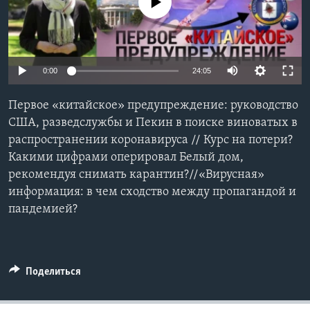
No media source currently available
Learning English
СОЦИАЛЬНЫЕ СЕТИ
0:00
24:05
Первое «китайское» предупреждение: руководство
США, разведслужбы и Пекин в поиске виноватых в
Языки
распространении коронавируса // Курс на потери?
Какими цифрами оперировал Белый дом,
рекомендуя снимать карантин?//«Вирусная»
информация: в чем сходство между пропагандой и
пандемией?
Поделиться