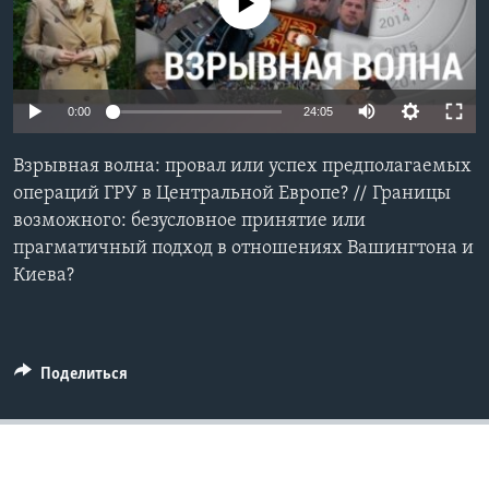
No media source currently available
Learning English
СОЦИАЛЬНЫЕ СЕТИ
0:00
24:05
Взрывная волна: провал или успех предполагаемых
операций ГРУ в Центральной Европе? // Границы
Языки
возможного: безусловное принятие или
прагматичный подход в отношениях Вашингтона и
Киева?
Поделиться