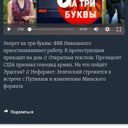
No media source currently available
Learning English
СОЦИАЛЬНЫЕ СЕТИ
0:00
24:05
Запрет на три буквы: ФБК Навального
приостанавливает работу. К протестующим
Языки
приходят на дом // Открытым текстом: Президент
США признал геноцид армян. На что пойдёт
Эрдоган? // Неформат: Зеленский стремится к
встрече с Путиным и изменению Минского
формата
Поделиться