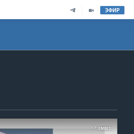
ЭФИР
EMBED