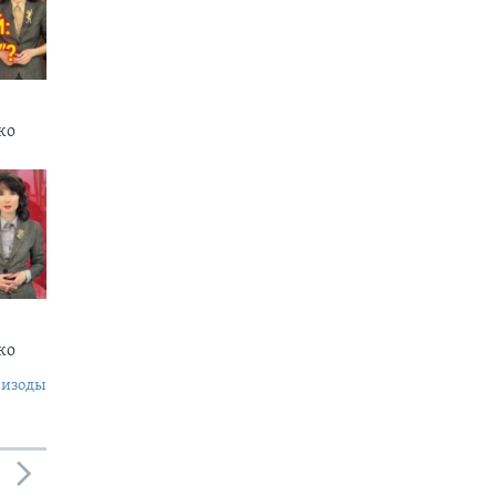
ко
нко
пизоды