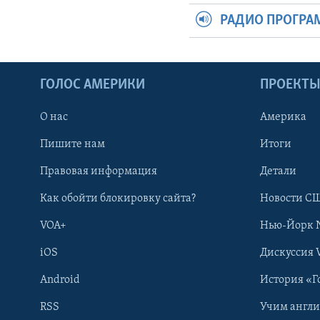
РАДИО ПРОГР
ГОЛОС АМЕРИКИ
ПРОЕКТ
О нас
Америка
Пишите нам
Итоги
Правовая информация
Детали
Как обойти блокировку сайта?
Новости СШ
VOA+
Нью-Йорк 
iOS
Дискуссия 
Android
История «Г
RSS
Учим англ