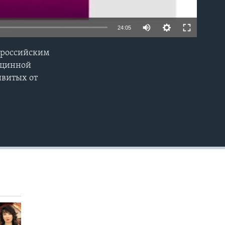
24:05
о российским
EMBED
кцинной
ивитых от