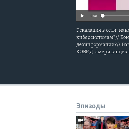
0:00
Эскалация в сети: на
киберсистемам?// Бои
дезинформации?// Ва
КОВИД американцев 
Эпизоды