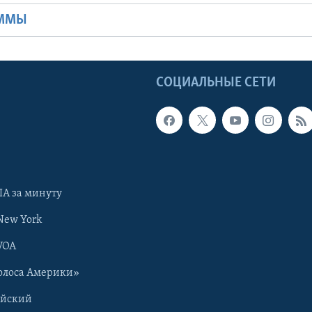
АММЫ
Ы
СОЦИАЛЬНЫЕ СЕТИ
А за минуту
New York
VOA
олоса Америки»
ийский