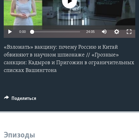
No media source currently available
Learning English
СОЦИАЛЬНЫЕ СЕТИ
0:00
24:05
«Взломать» вакцину: почему Россию и Китай
обвиняют в научном шпионаже // «Грозные»
Языки
санкции: Кадыров и Пригожин в ограничительных
списках Вашингтона
Поделиться
Эпизоды