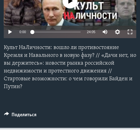
No media source currently available
Learning English
СОЦИАЛЬНЫЕ СЕТИ
0:00
24:05
Культ НаЛичности: вошло ли противостояние
Кремля и Навального в новую фазу? // «Дачи нет, но
Языки
вы держитесь»: новости рынка российской
недвижимости и протестного движения //
Стартовые возможности: о чем говорили Байден и
Путин?
Поделиться