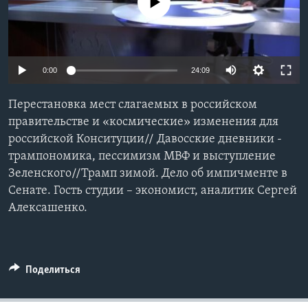
No media source currently available
Learning English
СОЦИАЛЬНЫЕ СЕТИ
0:00
24:09
Перестановка мест слагаемых в российском
правительстве и «космические» изменения для
Языки
российской Конситуции// Давосские дневники -
трампономика, пессимизм МВФ и выступление
Зеленского//Трамп зимой. Дело об импичменте в
Сенате. Гость студии – экономист, аналитик Сергей
Алексашенко.
Поделиться