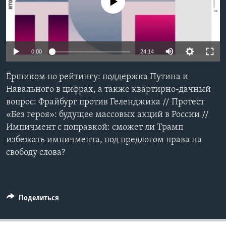
No media source currently available
Learning English
СОЦИАЛЬНЫЕ СЕТИ
0:00
24:14
Ёршиком по рейтингу: поддержка Путина и
Навального в цифрах, а также квартирно-дачный
Языки
вопрос: Фрайбург против Геленджика // Протест
«Без героя»: будущее массовых акций в России //
Импичмент с поправкой: сможет ли Трамп
избежать импичмента, под предлогом права на
свободу слова?
Поделиться