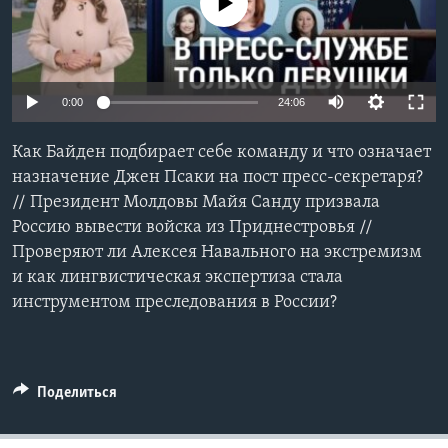
No media source currently available
Learning English
СОЦИАЛЬНЫЕ СЕТИ
0:00
24:06
Как Байден подбирает себе команду и что означает
назначение Джен Псаки на пост пресс-секретаря?
Языки
// Президент Молдовы Майя Санду призвала
Россию вывести войска из Приднестровья //
Проверяют ли Алексея Навального на экстремизм
и как лингвистическая экспертиза стала
инструментом преследования в России?
Поделиться