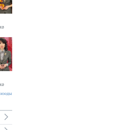
ко
нко
пизоды