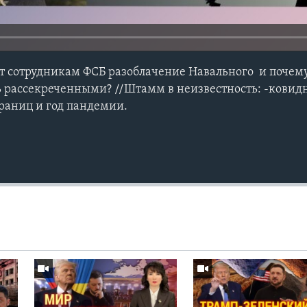
ит сотрудникам ФСБ разоблачение Навального и почем
ь рассекреченными? //Штамм в неизвестность: -кови
раниц и год пандемии.