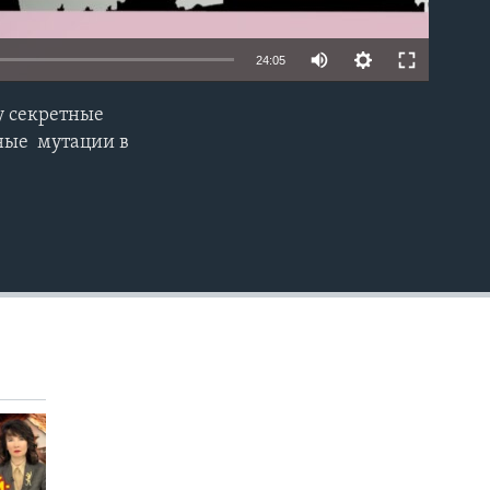
24:05
у секретные
EMBED
дные мутации в