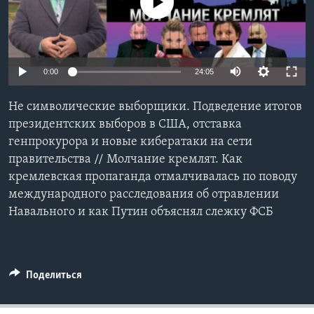
No media source currently available
Learning English
СОЦИАЛЬНЫЕ СЕТИ
0:00
24:05
Не символические выборщики. Подведение итогов
президентских выборов в США, отставка
Языки
генпрокурора и новые кибератаки на сети
правительства // Молчание кремлят. Как
кремлевская пропаганда отмалчивалась по поводу
международного расследования об отравлении
Навального и как Путин объяснял слежку ФСБ
Поделиться