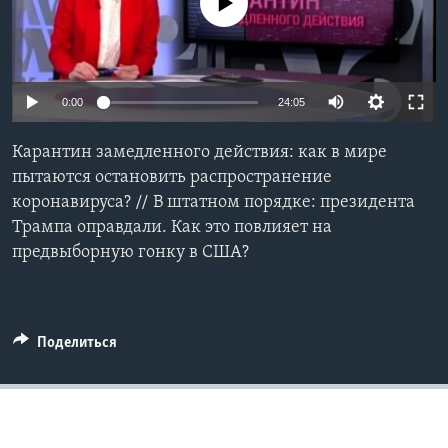
No media source currently available
Learning English
СОЦИАЛЬНЫЕ СЕТИ
0:00
24:05
Карантин замедленного действия: как в мире
пытаются остановить распространение
Языки
коронавируса? // В штатном порядке: президента
Трампа оправдали. Как это повлияет на
предвыборную гонку в США?
Поделиться