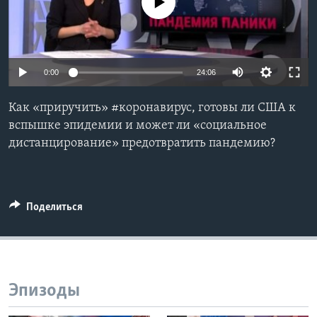
No media source currently available
Learning English
СОЦИАЛЬНЫЕ СЕТИ
0:00
24:06
Как «приручить» #коронавирус, готовы ли США к
вспышке эпидемии и может ли «социальное
Языки
дистанцирование» предотвратить пандемию?
Поделиться
Эпизоды