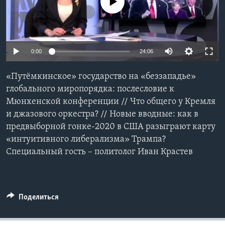
No media source currently available
Learning English
СОЦИАЛЬНЫЕ СЕТИ
0:00
24:06
«Путёмкинское» государство на «беззападье»
глобального миропорядка: послесловие к
Языки
Мюнхенской конференции // Что общего у Кремля
и джазового оркестра? // Новые вводные: как в
предвыборной гонке-2020 в США разыграют карту
«интуитивного либерализма» Трампа?
Специальный гость – политолог Иван Крастев
Поделиться