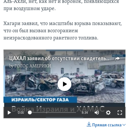
Аль-Ахли, нет, как нет и воронок, появляющихся
при воздушном ударе.
Хагари заявил, что масштабы взрыва показывают,
что он был вызван возгоранием
неизрасходованного ракетного топлива.
ЦАХАЛ заявил об отсутствии свидетельств воздушного удара по больнице в Газе
by
ГОЛОС АМЕРИКИ
No media source currently available
0:00
8:34
Прямая ссылка