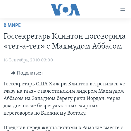
Линки
доступности
Перейти
В МИРЕ
на
ГЛАВНОЕ
Госсекретарь Клинтон поговорила
основной
ПРОГРАММЫ
контент
«тет-а-тет» с Махмудом Аббасом
ПРОЕКТЫ
Перейти
АМЕРИКА
к
16 Сентябрь, 2010 03:00
ЭКСПЕРТИЗА
НОВОСТИ ЗА МИНУТУ
УЧИМ АНГЛИЙСКИЙ
основной
Поделиться
ИНТЕРВЬЮ
ИТОГИ
НАША АМЕРИКАНСКАЯ ИСТОРИЯ
навигации
Перейти
ФАКТЫ ПРОТИВ ФЕЙКОВ
Госсекретарь США Хилари Клинтон встретилась «с
ПОЧЕМУ ЭТО ВАЖНО?
А КАК В АМЕРИКЕ?
в
глазу на глаз» с палестинским лидером Махмудом
ЗА СВОБОДУ ПРЕССЫ
ДИСКУССИЯ VOA
АРТЕФАКТЫ
поиск
Аббасом на Западном берегу реки Иордан, через
УЧИМ АНГЛИЙСКИЙ
ДЕТАЛИ
АМЕРИКАНСКИЕ ГОРОДКИ
два дня после безрезультатных мирных
переговоров по Ближнему Востоку.
ВИДЕО
НЬЮ-ЙОРК NEW YORK
ТЕСТЫ
ПОДПИСКА НА НОВОСТИ
АМЕРИКА. БОЛЬШОЕ ПУТЕШЕСТВИЕ
Представ перед журналистами в Рамалле вместе с