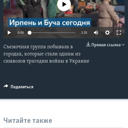
No media source currently available
Learning English
СОЦИАЛЬНЫЕ СЕТИ
0:00
2:25
Прямая ссылка
Съемочная группа побывала в
Языки
городах, которые стали одним из
символов трагедии войны в Украине
Поделиться
Читайте также