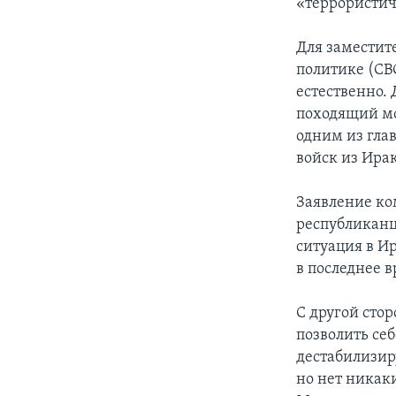
«террористич
Для заместит
политике (СВ
естественно. 
походящий м
одним из гла
войск из Ирак
Заявление ко
республиканц
ситуация в И
в последнее в
С другой сто
позволить себ
дестабилизиру
но нет никаки