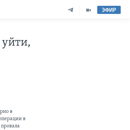
ЭФИР
 уйти,
рно в
операции в
 провала