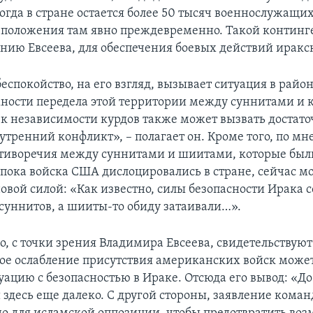
когда в стране остается более 50 тысяч военнослужащих
 положения там явно преждевременно. Такой контин
ению Евсеева, для обеспечения боевых действий иракс
спокойство, на его взгляд, вызывает ситуация в райо
ности передела этой территории между суннитами и 
к независимости курдов также может вызвать достато
утренний конфликт», – полагает он. Кроме того, по м
отиворечия между суннитами и шиитами, которые был
пока войска США дислоцировались в стране, сейчас м
овой силой: «Как известно, силы безопасности Ирака с
 суннитов, а шииты-то обиду затаивали…».
, с точки зрения Владимира Евсеева, свидетельствуют 
ое ослабление присутствия американских войск може
уацию с безопасностью в Ираке. Отсюда его вывод: «Д
 здесь еще далеко. С другой стороны, заявление кома