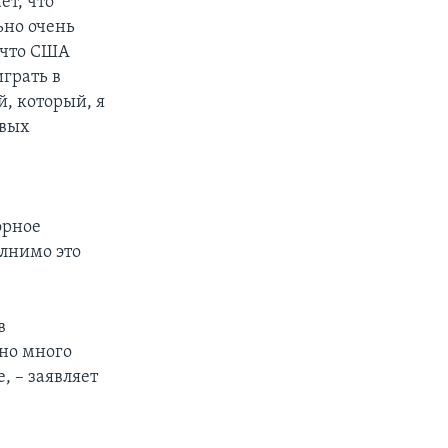
т, что
ьно очень
 что США
играть в
, который, я
евых
орное
олнимо это
в
ьно много
, – заявляет