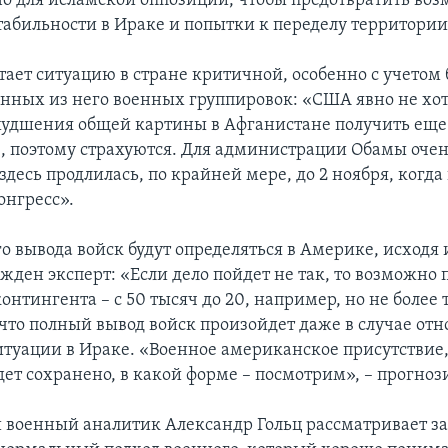
о для исламской оппозиции, чтобы предотвратить во
табильности в Ираке и попытки к переделу территории
тает ситуацию в стране критичной, особенно с учетом 
нных из него военных группировок: «США явно не хот
худшения общей картины в Афганистане получить еще
е, поэтому страхуются. Для администрации Обамы очен
здесь продлилась, по крайней мере, до 2 ноября, когда
онгресс».
о вывода войск будут определяться в Америке, исходя
жден эксперт: «Если дело пойдет не так, то возможно
нтингента – с 50 тысяч до 20, например, но не более т
 что полный вывод войск произойдет даже в случае от
итуации в Ираке. «Военное американское присутствие,
ет сохранено, в какой форме – посмотрим», – прогнози
военный аналитик Александр Гольц рассматривает з