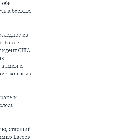
чтобы
уть к боевым
оследнее из
. Ранее
резидент США
их
й армии и
их войск из
раке и
олоса
ию, старший
имир Евсеев