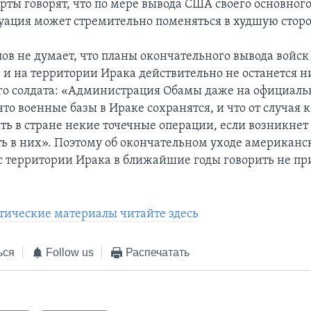
рты говорят, что по мере вывода США своего основног
туация может стремительно поменяться в худшую сторо
ов не думает, что планы окончательного вывода войск
 и на территории Ирака действительно не останется н
о солдата: «Администрация Обамы даже на официаль
что военные базы в Ираке сохранятся, и что от случая
ить в стране некие точечные операции, если возникнет
ь в них». Поэтому об окончательном уходе американс
с территории Ирака в ближайшие годы говорить не пр
.
тические материалы читайте здесь
ься
Follow us
Распечатать