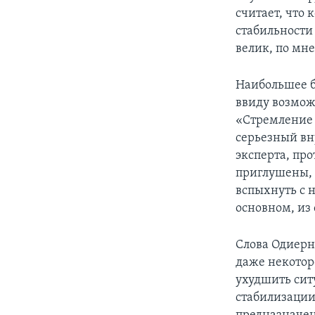
считает, что 
стабильности
велик, по мн
Наибольшее бе
ввиду возмож
«Стремление 
серьезный вн
эксперта, пр
приглушены, 
вспыхнуть с н
основном, из
Слова Одиерно
даже некотор
ухудшить сит
стабилизации