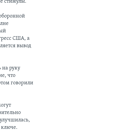
е стимулы.
 оборонной
олне
мый
ресс США, а
ляется вывод
 на руку
е, что
этом говорили
могут
твительно
 улучшилась,
 ключе.