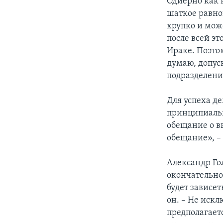
Одиерно как 
шаткое равно
хрупко и мож
после всей эт
Ираке. Поэто
думаю, допус
подразделени
Для успеха д
принципиальн
обещание о в
обещание», – 
Александр Го
окончательно
будет зависет
он. – Не искл
предполагаетс