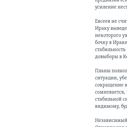
предназначен
усиление нес
Евсеев не счи
Ираку выведе
некоторого у
бочку в Ирак
стабильность 
довыборы в К
Планы полног
ситуации, убе
сокращение ко
сомневается,
стабильной с
видимому, буд
Независимый 