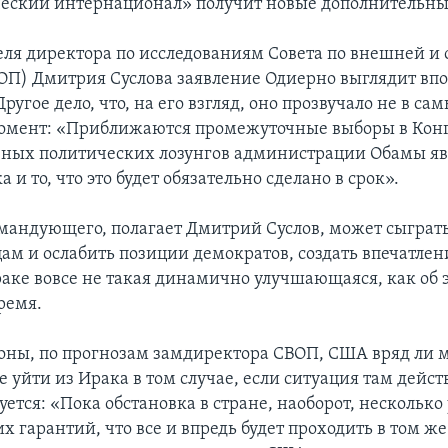
еский интернационал» получит новые дополнительны
еля директора по исследованиям Совета по внешней и
ОП) Дмитрия Суслова заявление Одиерно выглядит вп
Другое дело, что, на его взгляд, оно прозвучало не в са
омент: «Приближаются промежуточные выборы в Конг
вных политических лозунгов администрации Обамы яв
а и то, что это будет обязательно сделано в срок».
мандующего, полагает Дмитрий Суслов, может сыграть
ам и ослабить позиции демократов, создать впечатлени
раке вовсе не такая динамично улучшающаяся, как об 
ремя.
роны, по прогнозам замдиректора СВОП, США вряд ли 
е уйти из Ирака в том случае, если ситуация там дейс
ется: «Пока обстановка в стране, наоборот, несколько
х гарантий, что все и впредь будет проходить в том же