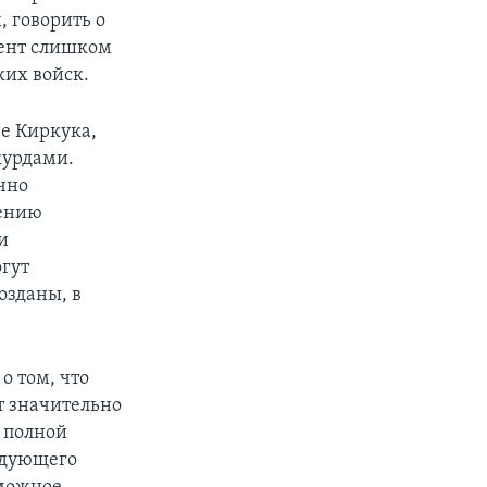
, говорить о
гент слишком
ких войск.
не Киркука,
курдами.
чно
нению
и
огут
озданы, в
о том, что
т значительно
о полной
ндующего