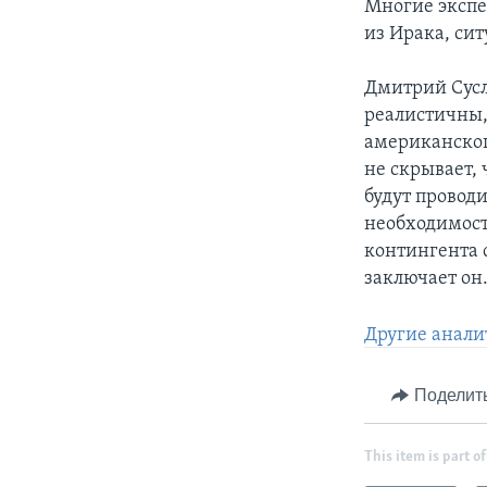
Многие экспе
из Ирака, си
Дмитрий Сусл
реалистичны,
американског
не скрывает, 
будут провод
необходимост
контингента 
заключает он
Другие анали
Поделит
This item is part of