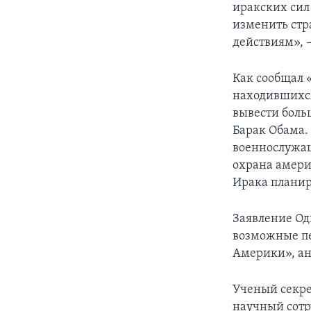
иракских сил
изменить стр
действиям», –
Как сообщал «
находившихся
вывести боль
Барак Обама.
военнослужащ
охрана амери
Ирака планиру
Заявление Од
возможные пе
Америки», ан
Ученый секре
научный сотр