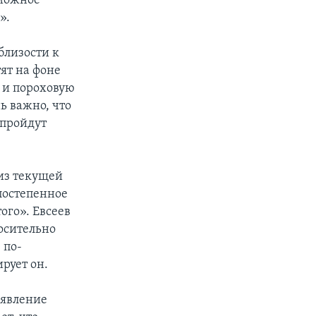
зможное
».
близости к
ят на фоне
 и пороховую
ь важно, что
 пройдут
 из текущей
 постепенное
ого». Евсеев
носительно
 по-
рует он.
аявление