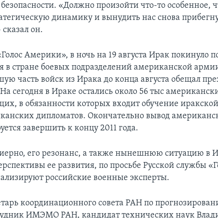
 безопасности. «Должно произойти что-то особенное, 
атегическую динамику и вынудить нас снова прибегн
 сказал он.
Голос Америки», в ночь на 19 августа Ирак покинуло п
 в стране боевых подразделений американской армии
шую часть войск из Ирака до конца августа обещал п
 На сегодня в Ираке остались около 56 тыс американск
их, в обязанности которых входит обучение иракско
канских дипломатов. Окончательно вывод американск
ется завершить к концу 2011 года.
иерно, его резонанс, а также нынешнюю ситуацию в И
рспективы ее развития, по просьбе Русской службы «Г
ализируют российские военные эксперты.
тарь координационного совета РАН по прогнозирован
удник ИМЭМО РАН, кандидат технических наук Влад