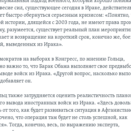
нормальный подход военного, который хорошо понимае
весие сил, существующее сегодня в Ираке, действител
ет быстро обернуться серьезным кризисом: «Понятно,
ой истории, длящейся с 2003 года, не имеют права про
му, разумеется, существует реальный план мероприятий
кает и возвращение на короткий срок, конечно же, бо
й, выведенных из Ирака».
емократов на выборах в Конгресс, по мнению Гольца,
о важно то, что Барак Обама выполняет свое предвыб
ыводе войск из Ирака. «Другой вопрос, насколько вып
добавляет он.
льц также затрудняется оценить реалистичность плано
го вывода иностранных войск из Ирака. «Здесь довол
ь от того, как будет развиваться ситуация в Афганистане
ючено, что операция там будет не столь успешной, как
я». Тогда, конечно, весь, по выражению эксперта,