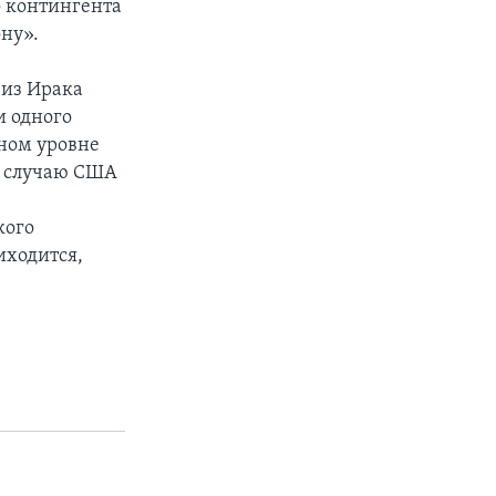
о контингента
ну».
 из Ирака
и одного
ном уровне
 к случаю США
кого
иходится,