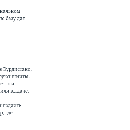
ональном
ю базу для
а
в Курдистане,
ируют шииты,
ет эти
 или выдаче.
т подлить
р, где