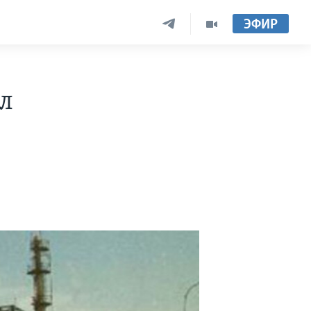
ЭФИР
л