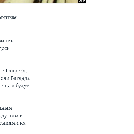
ефтяным
винив
десь
е 1 апреля,
тели Багдада
еньги будут
енным
жду ним и
дениями на