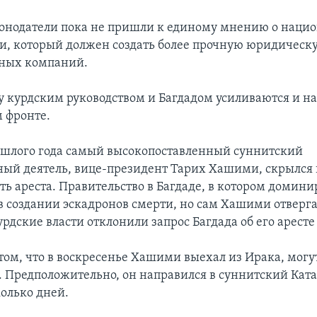
онодатели пока не пришли к единому мнению о наци
ти, который должен создать более прочную юридическу
яных компаний.
 курдским руководством и Багдадом усиливаются и н
 фронте.
ошлого года самый высокопоставленный суннитский
ный деятель, вице-президент Тарих Хашими, скрылся 
ть ареста. Правительство в Багдаде, в котором домин
 в создании эскадронов смерти, но сам Хашими отверга
рдские власти отклонили запрос Багдада об его аресте
том, что в воскресенье Хашими выехал из Ирака, могу
. Предположительно, он направился в суннитский Ката
колько дней.