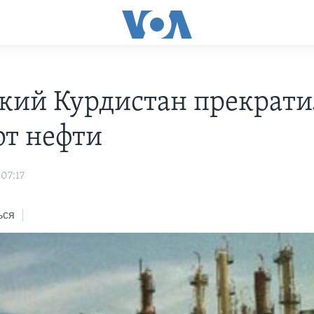
кий Курдистан прекрати
рт нефти
07:17
ься