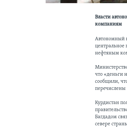
Власти автон
компаниям
Автономный к
центральное 
нефтяным ко
Министерство
что «деньги н
сообщили, чт
перечислены 
Курдистан по
правительств
Багдадом свя
севере стран