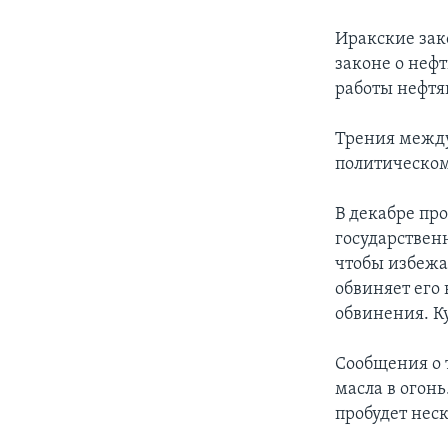
Иракские зак
законе о неф
работы нефт
Трения между
политическом
В декабре пр
государствен
чтобы избежа
обвиняет его
обвинения. Ку
Сообщения о 
масла в огонь
пробудет нес