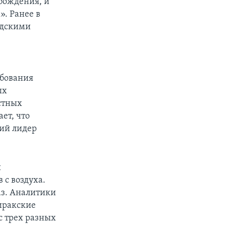
обождения, и
». Ранее в
рдскими
ебования
ых
естных
ет, что
ий лидер
ы
 с воздуха.
аз. Аналитики
 иракские
с трех разных