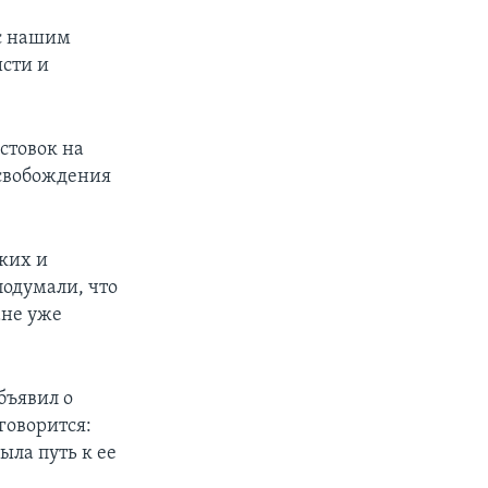
 с нашим
исти и
стовок на
освобождения
ких и
подумали, что
ане уже
бъявил о
говорится:
ыла путь к ее