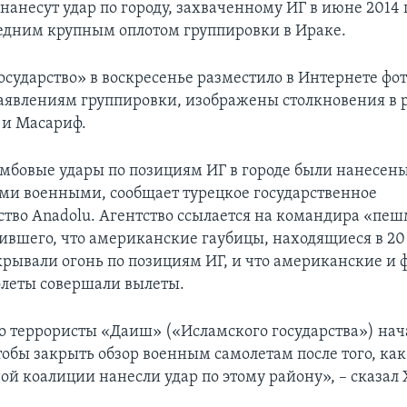
нанесут удар по городу, захваченному ИГ в июне 2014 
ледним крупным оплотом группировки в Ираке.
осударство» в воскресенье разместило в Интернете фо
заявлениям группировки, изображены столкновения в 
 и Масариф.
мбовые удары по позициям ИГ в городе были нанесен
и военными, сообщает турецкое государственное
тво Anadolu. Агентство ссылается на командира «пе
вившего, что американские гаубицы, находящиеся в 2
ткрывали огонь по позициям ИГ, и что американские и
леты совершали вылеты.
это террористы «Даиш» («Исламского государства») на
обы закрыть обзор военным самолетам после того, как
й коалиции нанесли удар по этому району», – сказал 