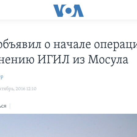
объявил о начале операц
нению ИГИЛ из Мосула
ер
тябрь, 2016 12:10
ься