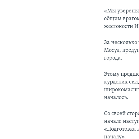
«Мы уверены,
общим врагом
жестокости ИГ
За несколько
Мосул, преду
города.
Этому предше
курдских сил
широкомасшта
началось.
Со своей сто
начале насту
«Подготовка 
началу».