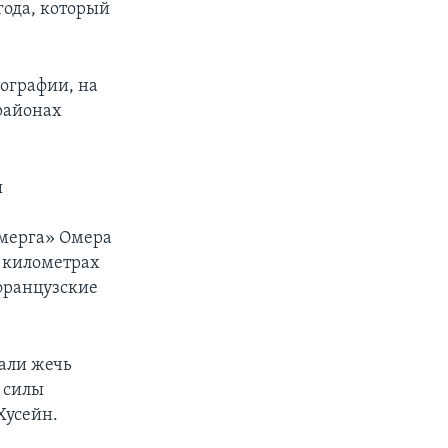
года, который
тографии, на
районах
ы
шмерга» Омера
0 километрах
 французские
чали жечь
 силы
Хусейн.