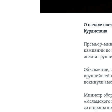
О начале нас
Курдистана
Премьер-мини
кампании по 
оплота групп
Объявление, 
крупнейшей во
покинули аме
Министр обор
«Исламского 
со стороны ко