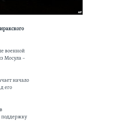
 иракского
ле военной
з Мосула –
ачает начало
д его
в
л поддержку