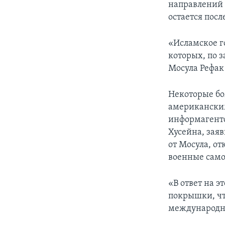
направлений 
остается пос
«Исламское г
которых, по 
Мосула Рефак
Некоторые бо
американским
информагентс
Хусейна, зая
от Мосула, о
военные само
«В ответ на 
покрышки, чт
международно