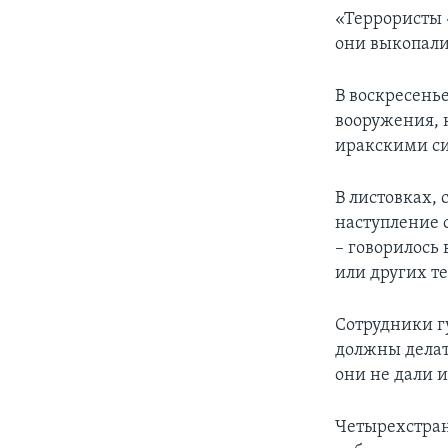
«Террористы 
они выкопали 
В воскресень
вооружения, 
иракскими с
В листовках, 
наступление 
– говорилось
или других т
Сотрудники г
должны делат
они не дали 
Четырехстран