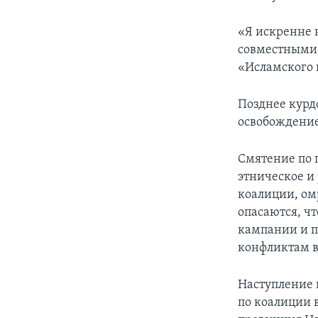
«Я искренне н
совместными 
«Исламского 
Позднее курд
освобождение
Смятение по п
этническое и
коалиции, ом
опасаются, ч
кампании и п
конфликтам в
Наступление 
по коалиции в