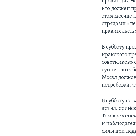
провинция На
кто должен п
этом месяце 
отрядами «пе
правительств
В субботу пр
иракского пр
советников» с
суннитских б
Мосул должен
потребовал, 
В субботу по
артиллерийски
Тем временем
и наблюдатели
силы при под