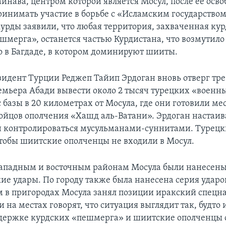
йнава, центром которой является Мосул, после ее осв
ринимать участие в борьбе с «Исламским государством
курды заявили, что любая территория, захваченная ку
шмерга», останется частью Курдистана, что возмутило
о в Багдаде, в котором доминируют шииты.
езидент Турции Реджеп Тайип Эрдоган вновь отверг тр
емьера Абади вывести около 2 тысяч турецких «военн
 базы в 20 километрах от Мосула, где они готовили м
ойцов ополчения «Хашд аль-Ватани». Эрдоган настаива
 контролироваться мусульманами-суннитами. Турецк
чтобы шиитские ополченцы не входили в Мосул.
 западным и восточным районам Мосула были нанесен
е удары. По городу также была нанесена серия ударов
 в пригородах Мосула занял позиции иракский спецн
 на местах говорят, что ситуация выглядит так, будто
держке курдских «пешмерга» и шиитские ополченцы 