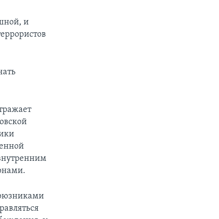
шной, и
террористов
чать
отражает
ловской
тики
оенной
 внутренним
онами.
союзниками
правляться