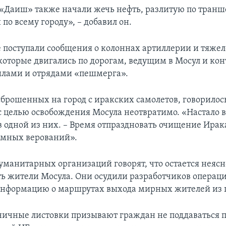
«Даиш» также начали жечь нефть, разлитую по транш
по всему городу», – добавил он.
е поступали сообщения о колоннах артиллерии и тяжел
которые двигались по дорогам, ведущим в Мосул и к
илами и отрядами «пешмерга».
сброшенных на город с иракских самолетов, говорилось
с целью освобождения Мосула неотвратимо. «Настало 
 в одной из них. – Время отпраздновать очищение Ира
емных верований».
уманитарных организаций говорят, что остается неясно
ь жители Мосула. Они осудили разработчиков операции
информацию о маршрутах выхода мирных жителей из г
ичные листовки призывают граждан не поддаваться 