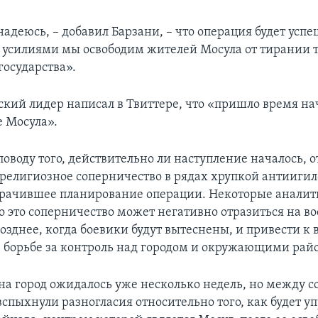
адеюсь, – добавил Барзани, – что операция будет успе
усилиями мы освободим жителей Мосула от тирании 
государства».
ский лидер написал в Твиттере, что «пришло время на
 Мосула».
оводу того, действительно ли наступление началось, 
 религиозное соперничество в рядах хрупкой антииги
рачившее планирование операции. Некоторые анали
то это соперничество может негативно отразиться на в
озднее, когда боевики будут вытеснены, и привести к
 борьбе за контроль над городом и окружающими рай
на город ожидалось уже несколько недель, но между 
спыхнули разногласия относительно того, как будет у