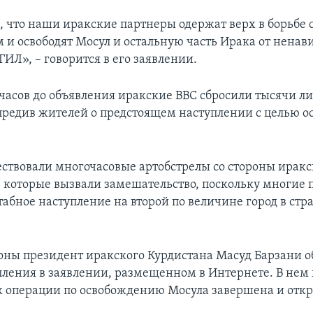
 что наши иракские партнеры одержат верх в борьбе
 и освободят Мосул и остальную часть Ирака от ненав
ИЛ», – говорится в его заявлении.
 часов до объявления иракские ВВС сбросили тысячи ли
предив жителей о предстоящем наступлении с целью 
ствовали многочасовые артобстрелы со стороны иракс
, которые вызвали замешательство, поскольку многие 
бное наступление на второй по величине город в стр
роны президент иракского Курдистана Масуд Барзани о
пления в заявлении, размещенном в Интернете. В нем 
к операции по освобождению Мосула завершена и откр