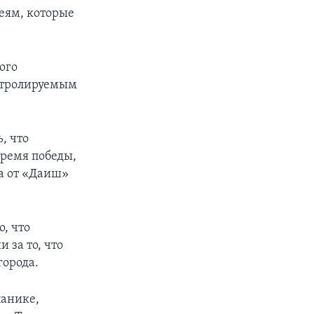
еям, которые
ого
онтролируемым
, что
время победы,
ка от «Даиш»
, что
 за то, что
орода.
панике,