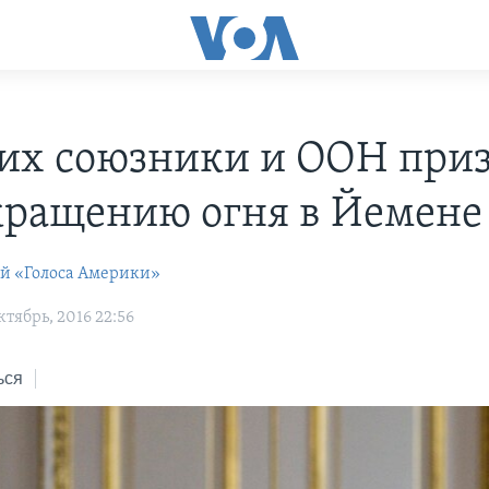
их союзники и ООН при
кращению огня в Йемене
ей «Голоса Америки»
тябрь, 2016 22:56
ься