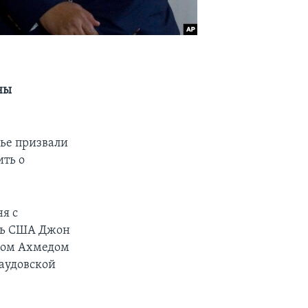
ны
ье призвали
ить о
я с
арь США Джон
хом Ахмедом
аудовской