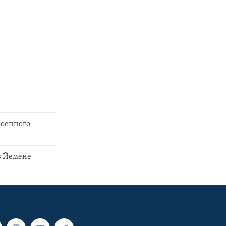
военного
в Йемене