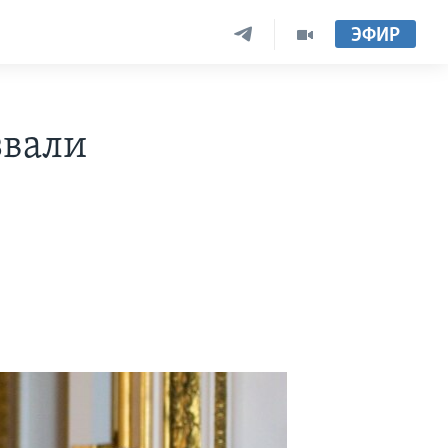
ЭФИР
звали