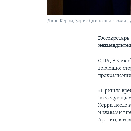
Джон Керри, Борис Джонсон и Исмаил 
Госсекретарь
незамедлител
США, Великоб
воюющие стор
прекращении
«Пришло врем
последующим 
Керри после 
и главами вн
Аравии, воз