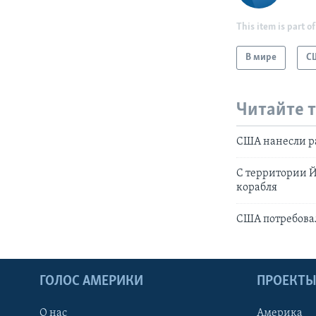
This item is part of
В мире
С
Читайте 
США нанесли р
С территории 
корабля
США потребова
ГОЛОС АМЕРИКИ
ПРОЕКТ
О нас
Америка