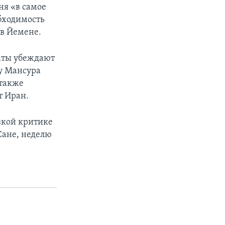
ня «в самое
бходимость
в Йемене.
аты убеждают
у Мансура
 также
т Иран.
зкой критике
Сане, неделю