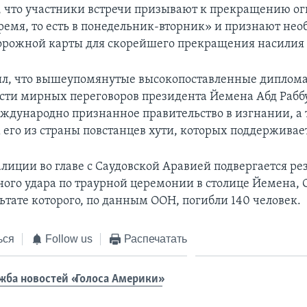
, что участники встречи призывают к прекращению ог
емя, то есть в понедельник-вторник» и признают нео
орожной карты для скорейшего прекращения насилия 
ил, что вышеупомянутые высокопоставленные диплом
сти мирных переговоров президента Йемена Абд Рабб
еждународно признанное правительство в изгнании, а
его из страны повстанцев хути, которых поддерживае
лиции во главе с Саудовской Аравией подвергается ре
ного удара по траурной церемонии в столице Йемена, 
льтате которого, по данным ООН, погибли 140 человек.
ься
Follow us
Распечатать
жба новостей «Голоса Америки»