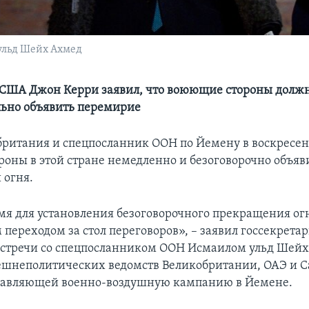
ульд Шейх Ахмед
 США Джон Керри заявил, что воюющие стороны долж
ьно объявить перемирие
ритания и спецпосланник ООН по Йемену в воскресен
оны в этой стране немедленно и безоговорочно объяв
 огня.
я для установления безоговорочного прекращения огн
переходом за стол переговоров», – заявил госсекрет
встречи со спецпосланником ООН Исмаилом ульд Шей
ешнеполитических ведомств Великобритании, ОАЭ и С
главляющей военно-воздушную кампанию в Йемене.