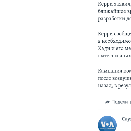
Керри заявил
ближайшее вр
разработки д
Керри сообщ
в необходимо
Хади и его м
вытеснивших 
Кампания коа
после воздуш
назад, в резу
Поделит
Слу