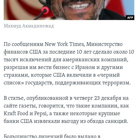
Learning English
Махмуд Ахмадинежад
СОЦИАЛЬНЫЕ СЕТИ
По сообщениям New York Times, Министерство
финансов США за последние 10 лет сделало около 10
Языки
тысяч исключений для американских компаний,
разрешая им вести бизнес с Ираном и другими
странами, которые США включили в «черный
список» государств, поддерживающих терроризм.
В статье, опубликованной в четверг 23 декабря на
сайте газеты, говорится, что такие компании, как
Kraft Food и Pepsi, а также некоторые крупные
банки США извлекали выгоду из обхода санкций.
Большинство лицензий было выдано в