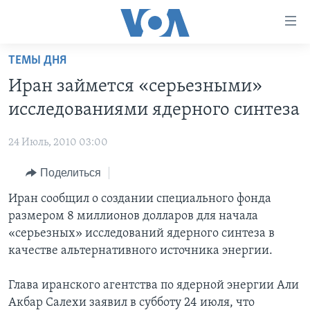
Линки
доступности
Перейти
ТЕМЫ ДНЯ
на
ГЛАВНОЕ
Иран займется «серьезными»
основной
ПРОГРАММЫ
контент
исследованиями ядерного синтеза
ПРОЕКТЫ
Перейти
АМЕРИКА
к
24 Июль, 2010 03:00
ЭКСПЕРТИЗА
НОВОСТИ ЗА МИНУТУ
УЧИМ АНГЛИЙСКИЙ
основной
Поделиться
ИНТЕРВЬЮ
ИТОГИ
НАША АМЕРИКАНСКАЯ ИСТОРИЯ
навигации
Перейти
ФАКТЫ ПРОТИВ ФЕЙКОВ
Иран сообщил о создании специального фонда
ПОЧЕМУ ЭТО ВАЖНО?
А КАК В АМЕРИКЕ?
в
размером 8 миллионов долларов для начала
ЗА СВОБОДУ ПРЕССЫ
ДИСКУССИЯ VOA
АРТЕФАКТЫ
поиск
«серьезных» исследований ядерного синтеза в
УЧИМ АНГЛИЙСКИЙ
ДЕТАЛИ
АМЕРИКАНСКИЕ ГОРОДКИ
качестве альтернативного источника энергии.
ВИДЕО
НЬЮ-ЙОРК NEW YORK
ТЕСТЫ
Глава иранского агентства по ядерной энергии Али
ПОДПИСКА НА НОВОСТИ
АМЕРИКА. БОЛЬШОЕ ПУТЕШЕСТВИЕ
Акбар Салехи заявил в субботу 24 июля, что