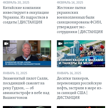
ФЕВРАЛЬ 20, 2025
ФЕВРАЛЬ 14, 2025
Китайские компании
Жестокие пытки
инвестируют в оккупацию
украинских
Украины. Из подростков в
военнопленных были
солдаты | ДИСТАНЦИЯ
санкционированы ФСИН,
утверждают экс-
сотрудники | ДИСТАНЦИЯ
ЯНВАРЬ 31, 2025
ЯНВАРЬ 16, 2025
Знаменитый пилот Салли,
Десятки танкеров,
посадивший самолет на
перевозящих российскую
реку Гудзон, — об
нефть, застряли в море из-
авиакатастрофе в небе над
за санкций США |
Вашингтоном
ДИСТАНЦИЯ