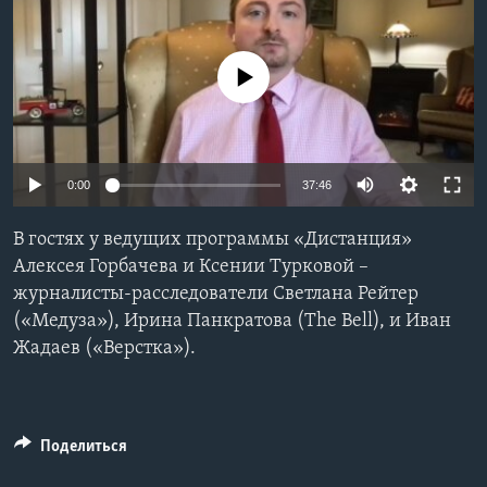
Learning English
No media source currently available
СОЦИАЛЬНЫЕ СЕТИ
0:00
37:46
Языки
В гостях у ведущих программы «Дистанция»
Алексея Горбачева и Ксении Турковой –
журналисты-расследователи Светлана Рейтер
(«Медуза»), Ирина Панкратова (The Bell), и Иван
Жадаев («Верстка»).
Поделиться