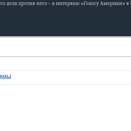
го дела против него – в интервью «Голосу Америки» 
Ы
АММЫ