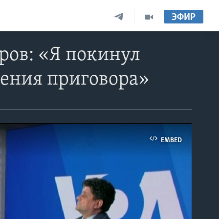
ЭФИР
ров: «Я покинул
шения приговора»
EMBED