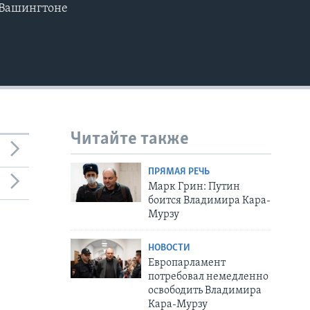
в Вашингтоне
Читайте также
ПРЯМАЯ РЕЧЬ
Марк Грин: Путин
боится Владимира Кара-
Мурзу
НОВОСТИ
Европарламент
потребовал немедленно
освободить Владимира
Кара-Мурзу