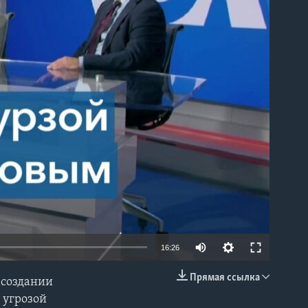
able
16:26
Прямая ссылка
 создании
EMBED
с угрозой