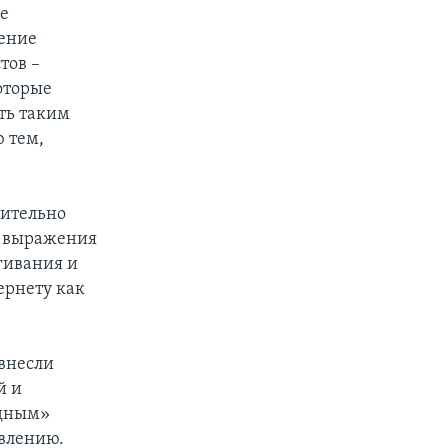
е
ение
тов –
оторые
ть таким
 тем,
сительно
и выражения
гивания и
ернету как
внесли
й и
одным»
авлению.