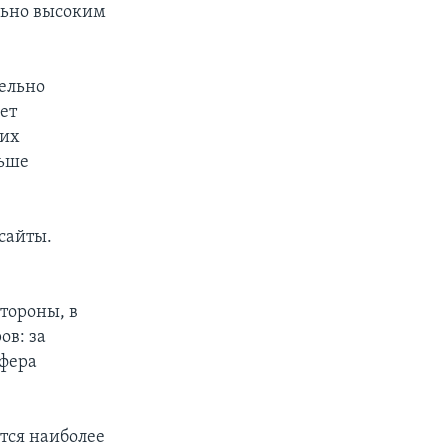
льно высоким
тельно
ет
ших
льше
сайты.
тороны, в
ов: за
сфера
ются наиболее