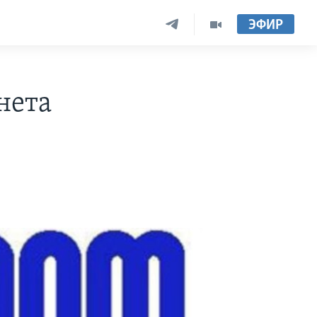
ЭФИР
нета