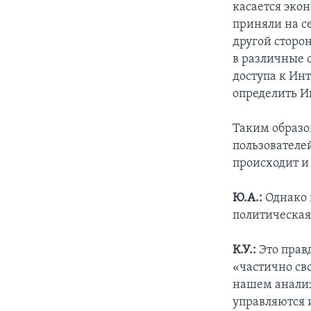
касается эко
приняли на се
другой сторо
в различные 
доступа к Ин
определить И
Таким образо
пользователе
происходит и
Ю.А.:
Однако в
политическая
К.У.:
Это прав
«частично св
нашем анализ
управляются и