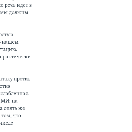
же речь идет в
у мы должны
ностью
В нашем
утацию.
 практически
атаку против
ротив
сслабленная.
СМИ: на
а опять же
 том, что
 число