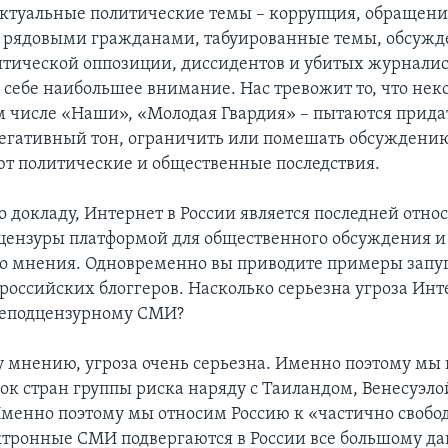
ктуальные политические темы – коррупция, обращени
 рядовыми гражданами, табуированные темы, обсужд
итической оппозиции, диссидентов и убитых журналис
 себе наибольшее внимание. Нас тревожит то, что нек
ом числе «Наши», «Молодая Гвардия» – пытаются прида
егативный тон, ограничить или помешать обсуждению
т политические и общественные последствия.
о докладу, Интернет в России является последней отно
 цензуры платформой для общественного обсуждения 
о мнения. Одновременно вы приводите примеры запу
 российских блоггеров. Насколько серьезна угроза Инт
неподцензурному СМИ?
 мнению, угроза очень серьезна. Именно поэтому мы 
сок стран группы риска наряду с Таиландом, Венесуэло
менно поэтому мы относим Россию к «частично своб
ктронные СМИ подвергаются в России все большому д