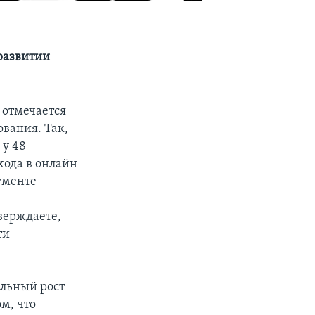
развитии
 отмечается
ования. Так,
 у 48
хода в онлайн
ументе
верждаете,
ти
ельный рост
м, что