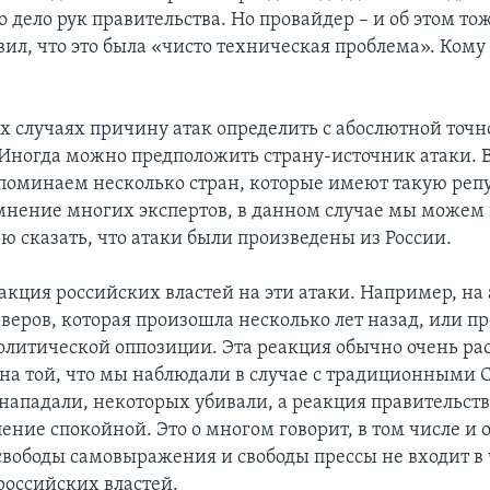
ло дело рук правительства. Но провайдер – и об этом то
явил, что это была «чисто техническая проблема». Ком
х случаях причину атак определить с абослютной точ
Иногда можно предположить страну-источник атаки. 
поминаем несколько стран, которые имеют такую реп
мнение многих экспертов, в данном случае мы можем
ю сказать, что атаки были произведены из России.
акция российских властей на эти атаки. Например, на 
веров, которая произошла несколько лет назад, или п
олитической оппозиции. Эта реакция обычно очень ра
на той, что мы наблюдали в случае с традиционными 
нападали, некоторых убивали, а реакция правительств
ение спокойной. Это о многом говорит, в том числе и о
свободы самовыражения и свободы прессы не входит в
российских властей.