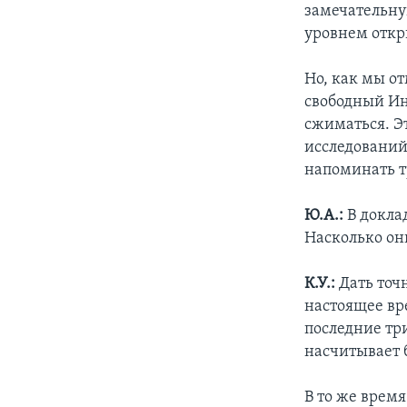
замечательну
уровнем откр
Но, как мы о
свободный Ин
сжиматься. Э
исследований
напоминать 
Ю.А.:
В докла
Насколько он
К.У.:
Дать точ
настоящее вре
последние три
насчитывает б
В то же время