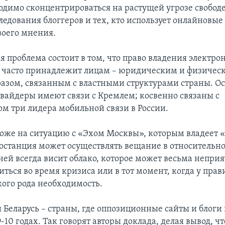
одимо сконцентрироваться на растущей угрозе свобод
ледования блоггеров и тех, кто использует онлайновые
оего мнения.
 проблема состоит в том, что право владения электр
часто принадлежит лицам – юридическим и физическ
азом, связанным с властными структурами страны. О
вайдеры имеют связи с Кремлем; косвенно связаны с
ом три лидера мобильной связи в России.
хоже на ситуацию с «Эхом Москвы», которым владеет 
иостанция может осуществлять вещание в относительн
ней всегда висит облако, которое может весьма непри
иться во время кризиса или в тот момент, когда у прав
кого рода необходимость.
и Беларусь – страны, где оппозиционные сайты и блоги
-10 годах. Так говорят авторы доклада, делая вывод, чт