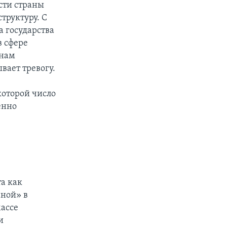
сти страны
труктуру. С
а государства
в сфере
 нам
вает тревогу.
которой число
енно
а как
аной» в
ассе
и