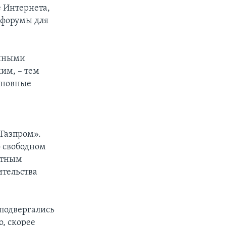
е Интернета,
 форумы для
онными
им, – тем
сновные
«Газпром».
о свободном
ятным
ительства
 подвергались
о, скорее