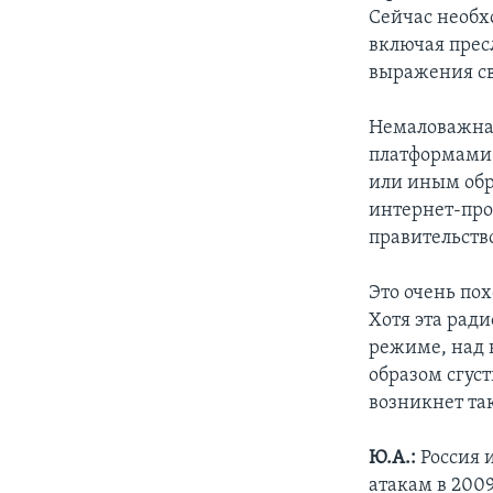
Сейчас необх
включая прес
выражения св
Немаловажная
платформами 
или иным обр
интернет-про
правительств
Это очень по
Хотя эта рад
режиме, над 
образом сгуст
возникнет та
Ю.А.:
Россия 
атакам в 2009