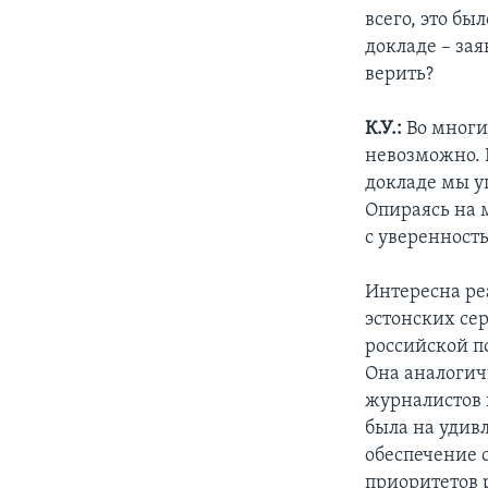
всего, это бы
докладе – за
верить?
К.У.:
Во многи
невозможно. 
докладе мы у
Опираясь на 
с уверенность
Интересна ре
эстонских сер
российской п
Она аналогич
журналистов 
была на удивл
обеспечение 
приоритетов 