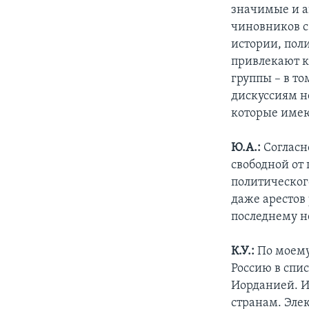
значимые и а
чиновников с
истории, пол
привлекают к
группы – в т
дискуссиям н
которые имею
Ю.А.:
Согласн
свободной от
политическог
даже арестов
последнему 
К.У.:
По моему
Россию в спи
Иорданией. И
странам. Эле