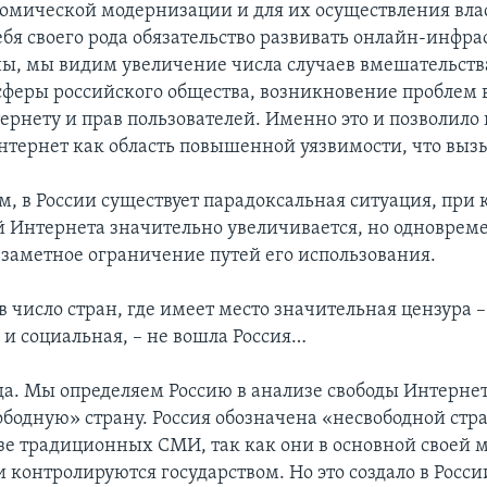
номической модернизации и для их осуществления вла
бя своего рода обязательство развивать онлайн-инфрас
ны, мы видим увеличение числа случаев вмешательств
сферы российского общества, возникновение проблем 
тернету и прав пользователей. Именно это и позволило
нтернет как область повышенной уязвимости, что вызы
м, в России существует парадоксальная ситуация, при 
й Интернета значительно увеличивается, но одноврем
 заметное ограничение путей его использования.
 число стран, где имеет место значительная цензура –
 и социальная, – не вошла Россия…
да. Мы определяем Россию в анализе свободы Интернет
ободную» страну. Россия обозначена «несвободной стр
е традиционных СМИ, так как они в основной своей м
 контролируются государством. Но это создало в Росси