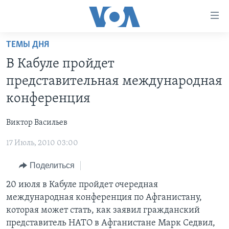
Линки
доступности
Перейти
ТЕМЫ ДНЯ
на
ГЛАВНОЕ
В Кабуле пройдет
основной
ПРОГРАММЫ
контент
представительная международная
ПРОЕКТЫ
Перейти
АМЕРИКА
конференция
к
ЭКСПЕРТИЗА
НОВОСТИ ЗА МИНУТУ
УЧИМ АНГЛИЙСКИЙ
основной
Виктор Васильев
ИНТЕРВЬЮ
ИТОГИ
НАША АМЕРИКАНСКАЯ ИСТОРИЯ
навигации
Перейти
17 Июль, 2010 03:00
ФАКТЫ ПРОТИВ ФЕЙКОВ
ПОЧЕМУ ЭТО ВАЖНО?
А КАК В АМЕРИКЕ?
в
ЗА СВОБОДУ ПРЕССЫ
Поделиться
ДИСКУССИЯ VOA
АРТЕФАКТЫ
поиск
УЧИМ АНГЛИЙСКИЙ
ДЕТАЛИ
АМЕРИКАНСКИЕ ГОРОДКИ
20 июля в Кабуле пройдет очередная
международная конференция по Афганистану,
ВИДЕО
НЬЮ-ЙОРК NEW YORK
ТЕСТЫ
которая может стать, как заявил гражданский
ПОДПИСКА НА НОВОСТИ
АМЕРИКА. БОЛЬШОЕ ПУТЕШЕСТВИЕ
представитель НАТО в Афганистане Марк Седвил,