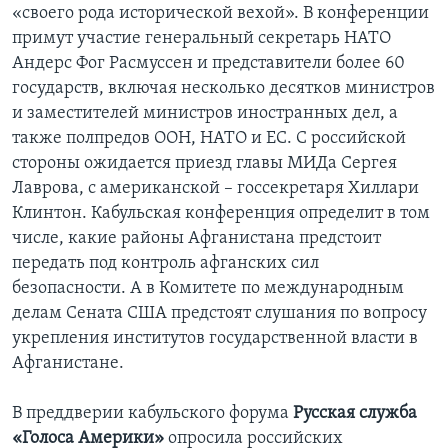
«своего рода исторической вехой». В конференции
Learning English
примут участие генеральный секретарь НАТО
Андерс Фог Расмуссен и представители более 60
государств, включая несколько десятков министров
СОЦИАЛЬНЫЕ СЕТИ
и заместителей министров иностранных дел, а
также полпредов ООН, НАТО и ЕС. С российской
стороны ожидается приезд главы МИДа Сергея
Языки
Лаврова, с американской – госсекретаря Хиллари
Клинтон. Кабульская конференция определит в том
числе, какие районы Афганистана предстоит
передать под контроль афганских сил
безопасности. А в Комитете по международным
делам Сената США предстоят слушания по вопросу
укрепления институтов государственной власти в
Афганистане.
В преддверии кабульского форума
Русская служба
«Голоса Америки»
опросила российских