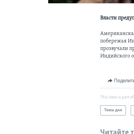
Власти пред
Американская
побережья Ин
прозвучали п
Индийского о
Поделит
This item is part of
Темы дня
Читайте 