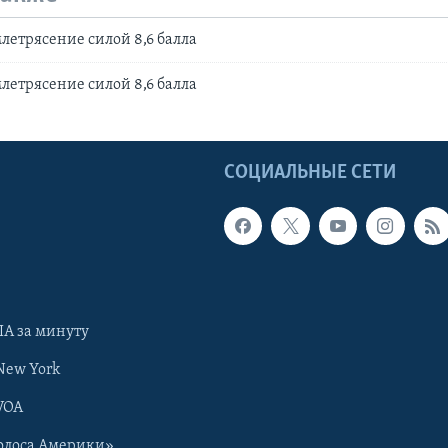
летрясение силой 8,6 балла
летрясение силой 8,6 балла
Ы
СОЦИАЛЬНЫЕ СЕТИ
А за минуту
New York
VOA
олоса Америки»