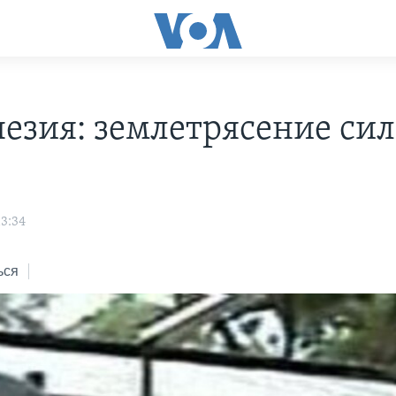
езия: землетрясение сил
13:34
ься