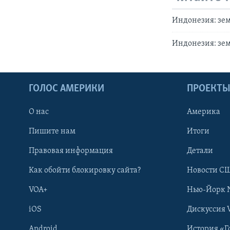
Индонезия: зем
Индонезия: зем
ГОЛОС АМЕРИКИ
ПРОЕКТ
О нас
Америка
Пишите нам
Итоги
Правовая информация
Детали
Как обойти блокировку сайта?
Новости СШ
VOA+
Нью-Йорк 
iOS
Дискуссия 
Android
История «Г