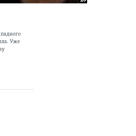
ападного
лла. Уже
ну