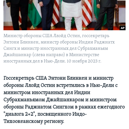
Learning English
СОЦИАЛЬНЫЕ СЕТИ
Министр обороны США Ллойд Остин, госсекретарь
Энтони Блинкен, министр обороны Индии Раджнатх
Сингх и министр иностранных дел Субрахманьям
Языки
Джайшанкар (слева направо) в Министерстве
иностранных дел в Нью-Дели. 10 ноября 2023 г.
Госсекретарь США Энтони Блинкен и министр
обороны Ллойд Остин встретились в Нью-Дели с
министром иностранных дел Индии
Субрахманьямом Джайшанкаром и министром
обороны Раджнатом Сингхом в рамках ежегодного
"диалога 2+2", посвященного Индо-
Тихоокеанскому региону.