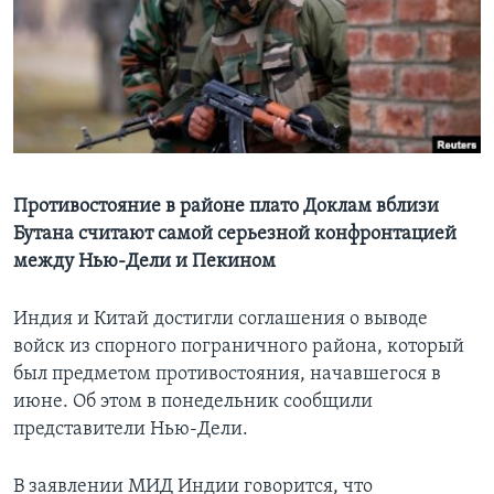
Learning English
СОЦИАЛЬНЫЕ СЕТИ
Языки
Противостояние в районе плато Доклам вблизи
Бутана считают самой серьезной конфронтацией
между Нью-Дели и Пекином
Индия и Китай достигли соглашения о выводе
войск из спорного пограничного района, который
был предметом противостояния, начавшегося в
июне. Об этом в понедельник сообщили
представители Нью-Дели.
В заявлении МИД Индии говорится, что