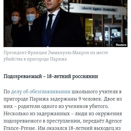
Learning English
СОЦИАЛЬНЫЕ СЕТИ
Президент Франции Эммануэль Макрон на месте
Языки
убийства в пригороде Парижа
Подозреваемый – 18-летний россиянин
По
делу об обезглавливании
школьного учителя в
пригороде Парижа задержаны 9 человек. Двое из
них – родители одного из учеников убитого.
Несколько из задержанных – люди из окружения
подозреваемого в преступлении, передаёт Agence
France-Presse. Им оказался 18-летний выходец из