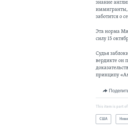
знание англи
иммигранты,
заботится о се
Эта норма Ми
силу 15 октяб
Судья заблок
вердикте он 
доказательст
принципу «А
Поделит
This item is part of
США
Ново