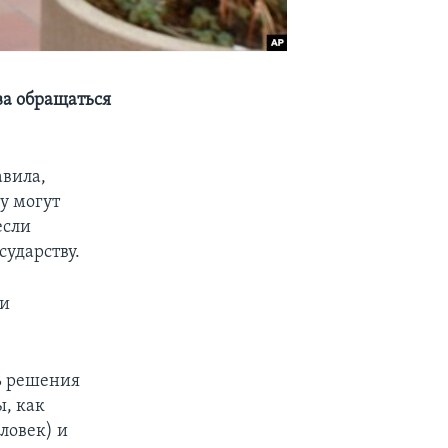
ва обращаться
авила,
у могут
если
сударству.
 и
ь решения
ы, как
ловек) и