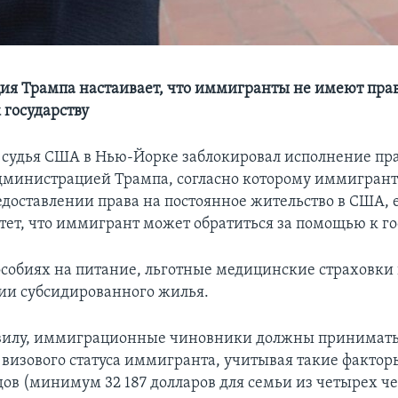
я Трампа настаивает, что иммигранты не имеют пра
 государству
судья США в Нью-Йорке заблокировал исполнение пр
дминистрацией Трампа, согласно которому иммигрант
редоставлении права на постоянное жительство в США, 
тет, что иммигрант может обратиться за помощью к го
пособиях на питание, льготные медицинские страховки
ии субсидированного жилья.
авилу, иммиграционные чиновники должны принимат
 визового статуса иммигранта, учитывая такие фактор
дов (минимум 32 187 долларов для семьи из четырех че