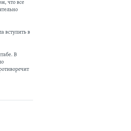
м, что все
ятельно
а вступить в
табе. В
ло
противоречит