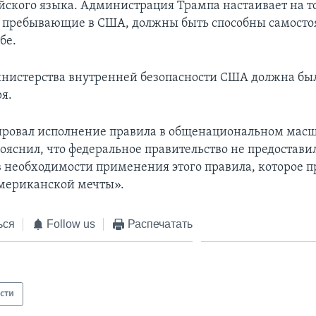
йского языка. Администрация Трампа настаивает на то
 пребывающие в США, должны быть способны самосто
бе.
нистерства внутренней безопасности США должна был
ря.
ировал исполнение правила в общенациональном масш
пояснил, что федеральное правительство не предостави
в необходимости применения этого правила, которое 
мериканской мечты».
ься
Follow us
Распечатать
сти