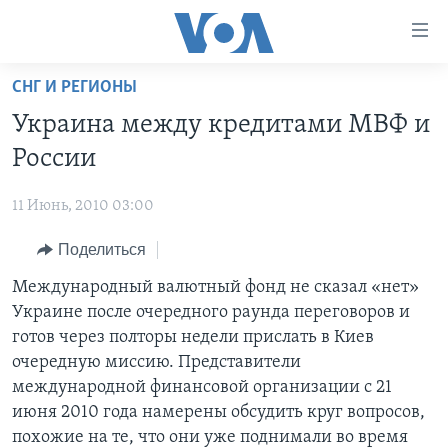
Линки
доступности
Перейти
СНГ И РЕГИОНЫ
на
ГЛАВНОЕ
Украина между кредитами МВФ и
основной
ПРОГРАММЫ
контент
России
ПРОЕКТЫ
Перейти
АМЕРИКА
к
11 Июнь, 2010 03:00
ЭКСПЕРТИЗА
НОВОСТИ ЗА МИНУТУ
УЧИМ АНГЛИЙСКИЙ
основной
Поделиться
ИНТЕРВЬЮ
ИТОГИ
НАША АМЕРИКАНСКАЯ ИСТОРИЯ
навигации
Перейти
ФАКТЫ ПРОТИВ ФЕЙКОВ
Международный валютный фонд не сказал «нет»
ПОЧЕМУ ЭТО ВАЖНО?
А КАК В АМЕРИКЕ?
в
Украине после очередного раунда переговоров и
ЗА СВОБОДУ ПРЕССЫ
ДИСКУССИЯ VOA
АРТЕФАКТЫ
поиск
готов через полторы недели прислать в Киев
УЧИМ АНГЛИЙСКИЙ
ДЕТАЛИ
АМЕРИКАНСКИЕ ГОРОДКИ
очередную миссию. Представители
международной финансовой организации с 21
ВИДЕО
НЬЮ-ЙОРК NEW YORK
ТЕСТЫ
июня 2010 года намерены обсудить круг вопросов,
ПОДПИСКА НА НОВОСТИ
АМЕРИКА. БОЛЬШОЕ ПУТЕШЕСТВИЕ
похожие на те, что они уже поднимали во время