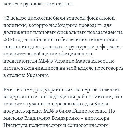
встреч с руководством страны.
Learning English
«В центре дискуссий были вопросы фискальной
политики, которую необходимо проводить для
СОЦИАЛЬНЫЕ СЕТИ
достижения плановых фискальных показателей на
2010 год и стабильного обеспечения тенденции к
снижению долга, а также структурные реформы»,–
Языки
говорится в сообщении официального
представителя МВФ в Украине Макса Альера по
итогам закончившихся на этой неделе переговоров
в столице Украины.
Вместе с тем, ряд украинских экспертов отмечает
выдержанный тон подведения работы миссии, что
говорит о туманных перспективах для Киева
получить кредит МВФ в ближайшие месяцы. По
мнению Владимира Бондаренко – директора
Института политических и социологических