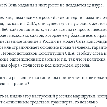
ет? Ведь издания в интернете не поддаются цензуре.
ельно, независимые российские интернет-издания о
, но, как и в США, они существуют в условиях жесто
 Веб-сайтов так много, что их все знать просто невоз
ает несколько сайтов, которые ему больше всего нравя
бщественное мнение в России не может быть консолид
Кремль ограничивает основные права человека, гаран
Первой поправкой Конституции США: свободу слова и
ание оппозиционных партий и т.д. Так что и политика,
ая сфера - полностью под контролем Кремля.
ет ли россиян то, какие меры принимает правительст
ского кризиса?
ть за индикатор настроений россиян маршрутки, кото
т ежедневным средством транспорта, то довольно