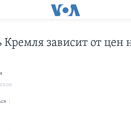
ь Кремля зависит от цен 
я
 03:00
ься