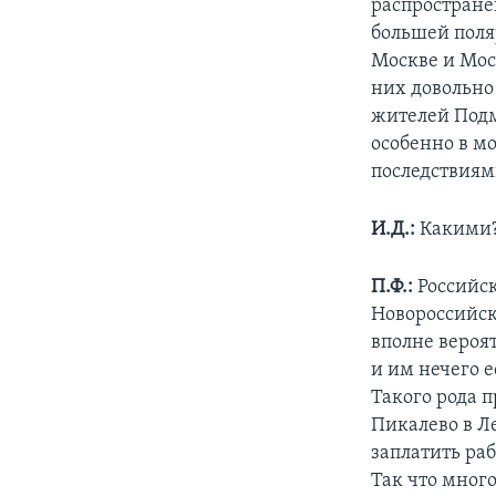
распростране
большей поля
Москве и Мос
них довольно
жителей Подм
особенно в м
последствиям
И.Д.:
Какими
П.Ф.:
Российс
Новороссийске
вполне вероя
и им нечего е
Такого рода 
Пикалево в Л
заплатить раб
Так что много