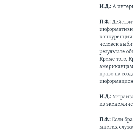
И.Д.:
А интерн
П.Ф.:
Действит
информативны
конкуренции.
человек выбир
результате о
Кроме того, 
американцам 
право на созд
информационн
И.Д.:
Устраива
из экономиче
П.Ф.:
Если бра
многих служа