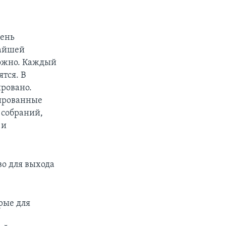
чень
чайшей
можно. Каждый
тся. В
ировано.
тированные
 собраний,
 и
во для выхода
рые для