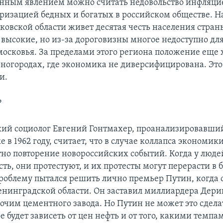
нным явлением можно считать недовольство инфляцие
ризацией бедных и богатых в российском обществе. Н
ковской области живет десятая честь населения стран
 высокие, но из-за дороговизны многое недоступно дл
осковья. За пределами этого региона положение еще 
оногородах, где экономика не диверсифицирована. Это
и.
?
кий социолог Евгений Гонтмахер, проанализировавши
 в 1962 году, считает, что в случае коллапса экономи
тно повторение новороссийских событий. Когда у людей
сть, они протестуют, и их протесты могут перерасти в 
проблему пытался решить лично премьер Путин, когда 
енинградской области. Он заставил миллиардера Дери
очим цементного завода. Но Путин не может это сделат
е будет зависеть от цен нефть и от того, какими темпа