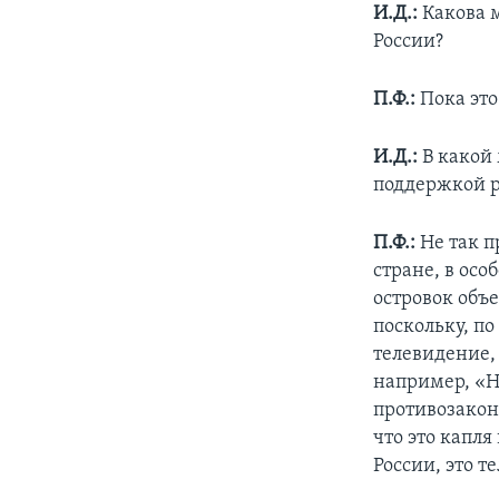
И.Д.:
Какова м
России?
П.Ф.:
Пока это
И.Д.:
В какой 
поддержкой р
П.Ф.:
Не так п
стране, в ос
островок объ
поскольку, по
телевидение, 
например, «Но
противозакон
что это капл
России, это т