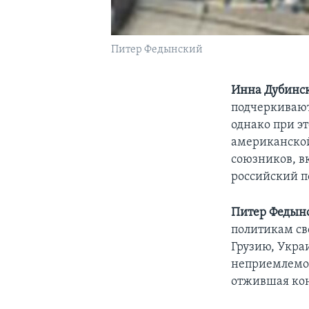
Питер Федынский
Инна Дубинск
подчеркивают
однако при э
американской
союзников, в
российский 
Питер Федын
политикам св
Грузию, Укра
неприемлемо 
отжившая кон