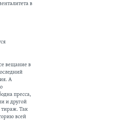
менталитета в
тся
все вещание в
последний
ия. А
то
бодна пресса,
ии и другой
 тираж. Так
иторию всей