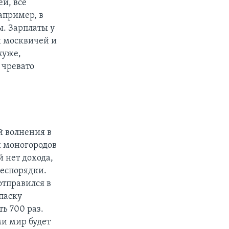
й, все
апример, в
ы. Зарплаты у
я москвичей и
хуже,
 чревато
й волнения в
ки моногородов
 нет дохода,
беспорядки.
отправился в
паску
ь 700 раз.
ми мир будет