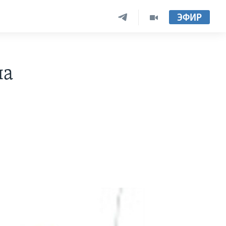
ЭФИР
на