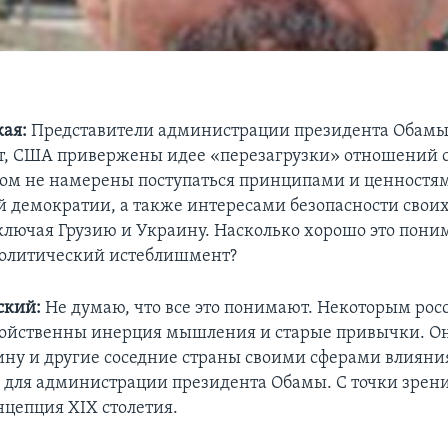
ая:
Представители администрации президента Обам
, США привержены идее «перезагрузки» отношений с
том не намерены поступаться принципами и ценностя
 демократии, а также интересами безопасности свои
ключая Грузию и Украину. Насколько хорошо это пони
политический истеблишмент?
ский:
Не думаю, что все это понимают. Некоторым ро
ойственны инерция мышления и старые привычки. О
ину и другие соседние страны своими сферами влияния
для администрации президента Обамы. С точки зрени
цепция XIX столетия.