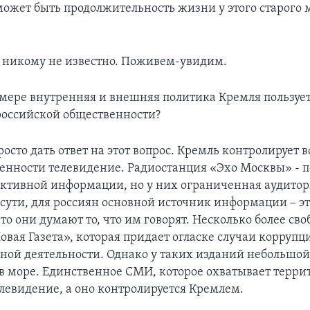
ожет быть продолжительность жизни у этого старого 
 никому не известно. Поживем-увидим.
мере внутренняя и внешняя политика Кремля пользуе
оссийской общественности?
росто дать ответ на этот вопрос. Кремль контролирует 
обенности телевидение. Радиостанция «Эхо Москвы» - 
ективной информации, но у них ограниченная аудитор
 сути, для россиян основной источник информации – э
то они думают то, что им говорят. Несколько более сво
вая Газета», которая придает огласке случаи коррупц
ной деятельности. Однако у таких изданий небольшой
я в море. Единственное СМИ, которое охватывает терр
елевидение, а оно контролируется Кремлем.