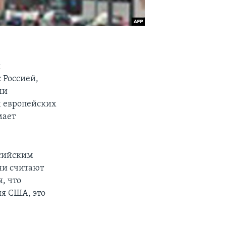
ы
 Россией,
ми
х европейских
мает
ссийским
ни считают
, что
я США, это