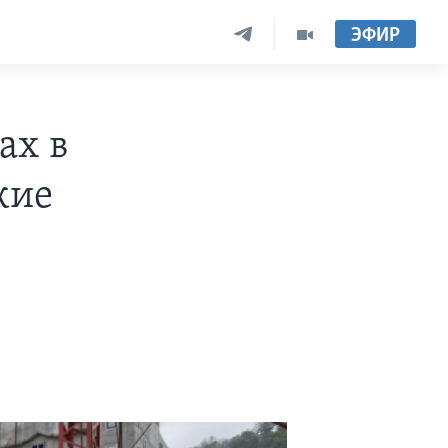
ЭФИР
ах в
кие