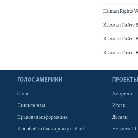
Human Rights W
Хьюман Райтс В
Хьюман Райтс В
Хьюман Райтс В
ГОЛОС АМЕРИКИ
ПРОЕКТ
О нас
Америка
Пишите нам
Итоги
Правовая информация
Детали
Как обойти блокировку сайта?
Новости СШ