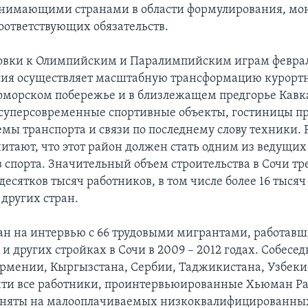
инимающими странами в области формулирования, мо
оответствующих обязательств.
товки к Олимпийским и Паралимпийским играм феврал
ссия осуществляет масштабную трансформацию курортн
оморском побережье и в близлежащем предгорье Кавк
суперсовременные спортивные объекты, гостиницы п
емы транспорта и связи по последнему слову техники.
итают, что этот район должен стать одним из ведущих
 спорта. Значительный объем строительства в Сочи тр
есятков тысяч работников, в том числе более 16 тысяч
 других стран.
ан на интервью с 66 трудовыми мигрантами, работав
и других стройках в Сочи в 2009 – 2012 годах. Собес
рмении, Кыргызстана, Сербии, Таджикистана, Узбеки
ти все работники, проинтервьюированные Хьюман Рай
аняты на малооплачиваемых низкоквалифицированных