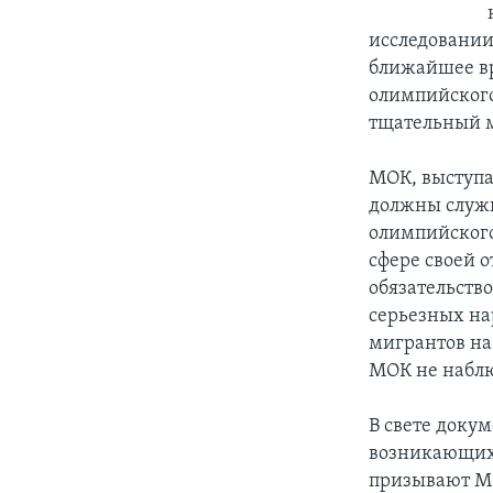
исследовании
ближайшее вр
олимпийского
тщательный м
МОК, выступа
должны служи
олимпийского
сфере своей о
обязательств
серьезных на
мигрантов на
МОК не наблю
В свете доку
возникающих 
призывают МО