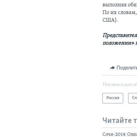
выполняя обя
По их словам,
США).
Представител
положении» п
Поделит
This item is part of
Россия
Сп
Читайте 
Сочи-2014: Оли