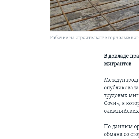
Рабочие на строительстве горнолыжного
В докладе пр
мигрантов
Международна
опубликовал
трудовых миг
Сочи», в кото
олимпийских 
По данным ор
обмана со ст