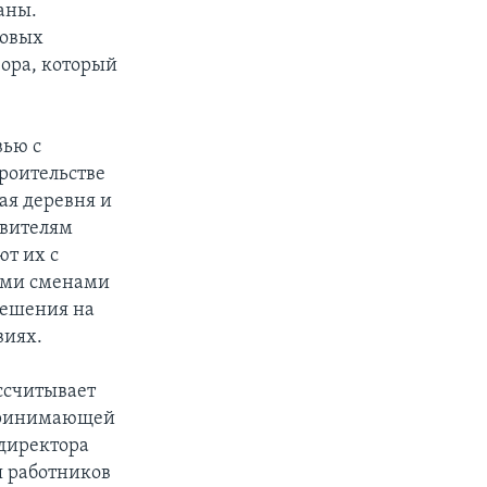
аны.
довых
вора, который
вью с
роительстве
ая деревня и
авителям
ют их с
выми сменами
решения на
виях.
ассчитывает
 принимающей
мдиректора
я работников