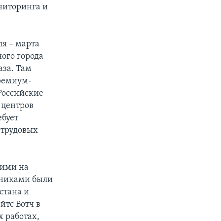
ниторинга и
я – марта
ого города
аза. Там
ремиум-
 Российские
 центров
ебует
 трудовых
шими на
едниками были
стана и
тс Вотч в
 работах,