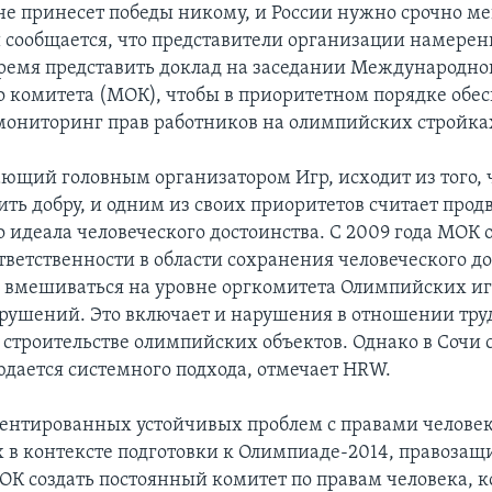
не принесет победы никому, и России нужно срочно ме
 сообщается, что представители организации намерен
емя представить доклад на заседании Международно
 комитета (МОК), чтобы в приоритетном порядке обес
ониторинг прав работников на олимпийских стройка
ющий головным организатором Игр, исходит из того, 
ть добру, и одним из своих приоритетов считает про
 идеала человеческого достоинства. С 2009 года МОК 
тветственности в области сохранения человеческого д
о вмешиваться на уровне оргкомитета Олимпийских иг
рушений. Это включает и нарушения в отношении тр
 строительстве олимпийских объектов. Однако в Сочи 
дается системного подхода, отмечает HRW.
ментированных устойчивых проблем с правами человек
в контексте подготовки к Олимпиаде-2014, правоза
К создать постоянный комитет по правам человека, 