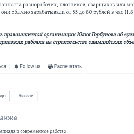
занности разнорабочих, плотников, сварщиков или м
 они обычно зарабатывали от 55 до 80 рублей в час (1,8 
ь правозащитной организации Юлия Горбунова
об «уя
риезжих рабочих на строительстве олимпийских объе
ься
Follow us
Распечатать
орт
Новости
также
мпиада и современное рабство