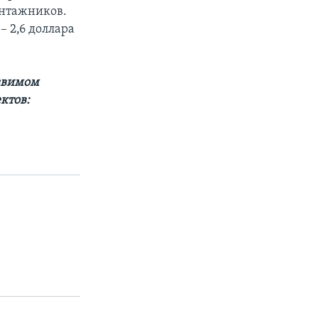
онтажников.
– 2,6 доллара
звимом
ктов: