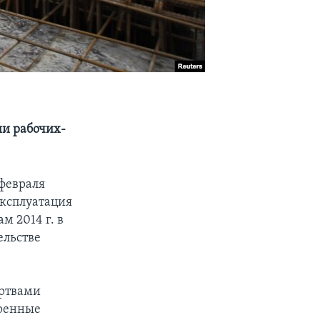
ии рабочих-
февраля
ксплуатация
м 2014 г. в
ельстве
ертвами
оренные