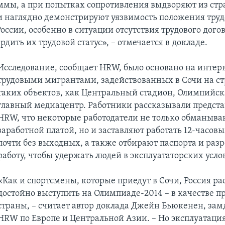
мы, а при попытках сопротивления выдворяют из стр
и наглядно демонстрируют уязвимость положения тру
оссии, особенно в ситуации отсутствия трудового дого
рдить их трудовой статус», – отмечается в докладе.
Исследование, сообщает HRW, было основано на интер
трудовыми мигрантами, задействованных в Сочи на ст
таких объектов, как Центральный стадион, Олимпийск
главный медиацентр. Работники рассказывали предст
HRW, что некоторые работодатели не только обманыва
заработной платой, но и заставляют работать 12-часо
почти без выходных, а также отбирают паспорта и раз
работу, чтобы удержать людей в эксплуататорских усло
«Как и спортсмены, которые приедут в Сочи, Россия р
достойно выступить на Олимпиаде-2014 – в качестве
страны, – считает автор доклада Джейн Бьюкенен, за
HRW по Европе и Центральной Азии. – Но эксплуатаци