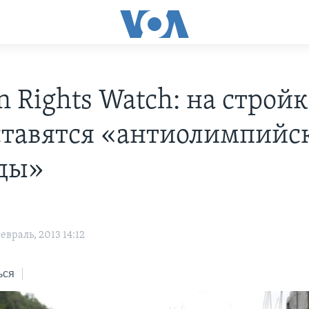
 Rights Watch: на стройк
ставятся «антиолимпийс
ды»
враль, 2013 14:12
ься