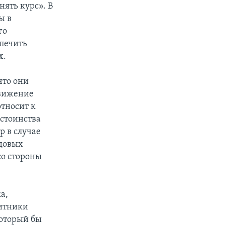
нять курс». В
ы в
го
печить
х.
что они
движение
относит к
остоинства
р в случае
удовых
со стороны
а,
щитники
который бы