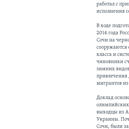
работал с пр
исполнения с
В ходе подго
2014 года Ро
Сочи на черн
сооружаются 
класса и сист
чиновники сч
зимних видов
привлечения д
мигрантов из
Доклад основ
олимпийских 
выходцы из А
Украины. Поч
Сочи, были з