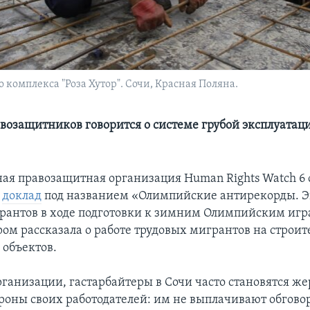
 комплекса "Роза Хутор". Сочи, Красная Поляна.
авозащитников говорится о системе грубой эксплуатац
я правозащитная организация Human Rights Watch 6 
а
доклад
под названием «Олимпийские антирекорды. Э
рантов в ходе подготовки к зимним Олимпийским игра
ром рассказала о работе трудовых мигрантов на строит
объектов.
ганизации, гастарбайтеры в Сочи часто становятся ж
ороны своих работодателей: им не выплачивают обгов