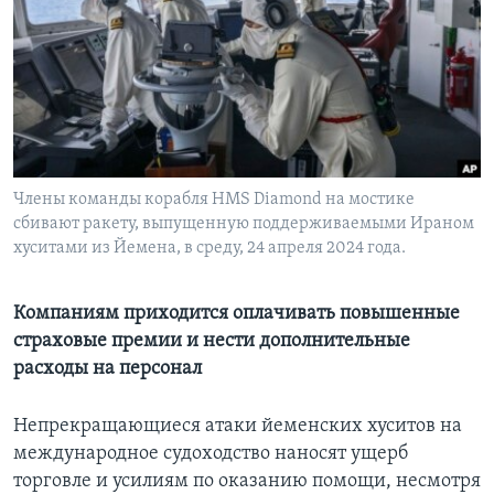
Learning English
СОЦИАЛЬНЫЕ СЕТИ
Члены команды корабля HMS Diamond на мостике
Языки
сбивают ракету, выпущенную поддерживаемыми Ираном
хуситами из Йемена, в среду, 24 апреля 2024 года.
Компаниям приходится оплачивать повышенные
страховые премии и нести дополнительные
расходы на персонал
Непрекращающиеся атаки йеменских хуситов на
международное судоходство наносят ущерб
торговле и усилиям по оказанию помощи, несмотря