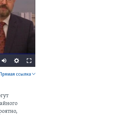
Прямая ссылка
SHARE
гут
чайного
роятно,
px
width