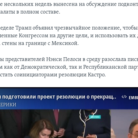
ие нескольких недель вынесена на обсуждение подкон
алаты в полном составе.
еделе Трамп объявил чрезвычайное положение, чтобы
ленные Конгрессом на другие цели, и использовать их 
а стены на границе с Мексикой.
ы представителей Нэнси Пелоси в среду разослала пис
м как от Демократической, так и Республиканской пар
 стать соинициаторами резолюции Кастро.
Демократы подготовили проект резолюции о прекращении чрезвычайного положения
EMB
МЕРИКИ