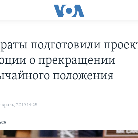
раты подготовили проек
юции о прекращении
ычайного положения
враль, 2019 14:25
ься