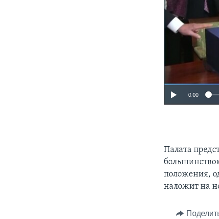
0:00
Палата предс
большинством
положения, о
наложит на не
Поделит