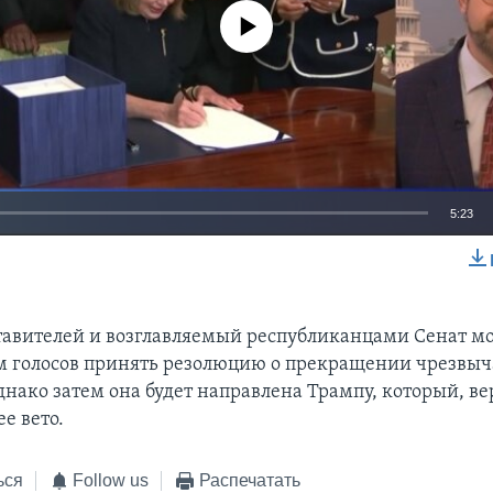
No media source currently available
5:23
EMBED
тавителей и возглавляемый республиканцами Сенат мо
 голосов принять резолюцию о прекращении чрезвы
днако затем она будет направлена Трампу, который, ве
е вето.
ься
Follow us
Распечатать