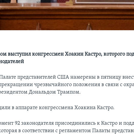
ом выступил конгрессмен Хоакин Кастро, которого п
онодателей
Палате представителей США намерены в пятницу внес
прекращении чрезвычайного положения в связи с охр
резидентом Дональдом Трампом.
щили в аппарате конгрессмена Хоакина Кастро.
мент 92 законодателя присоединились к Кастро и по
которая в соответствии с регламентом Палаты предста