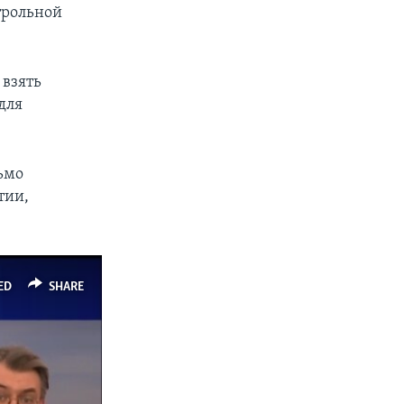
трольной
 взять
для
ьмо
тии,
ED
SHARE