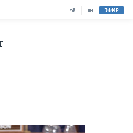
ЭФИР
т