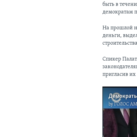
быть в течен
демократам п
На прошлой н
деньги, выде
строительств
Спикер Палат
законодателя
пригласив их
by
ГОЛОС А