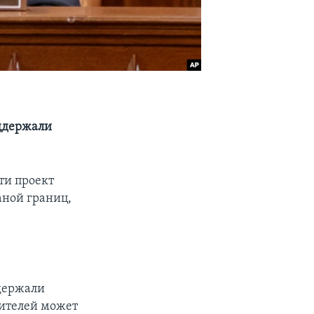
оддержали
ти проект
аной границ,
ддержали
вителей может