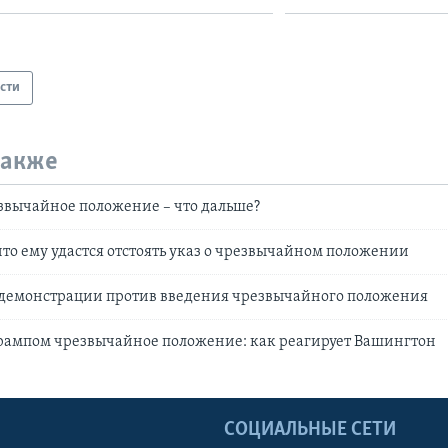
сти
также
звычайное положение – что дальше?
что ему удастся отстоять указ о чрезвычайном положении
демонстрации против введения чрезвычайного положения
рампом чрезвычайное положение: как реагирует Вашингтон
Ы
СОЦИАЛЬНЫЕ СЕТИ