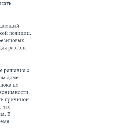
исать
рещающий
кой полиции.
 резиновых
для разгона
ое решение о
лом доме
 пока не
анонимности,
ать причиной
, что
ем. В
ремя