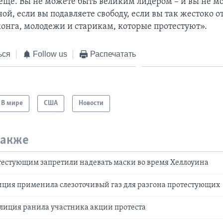
 еще. Вы не можете быть великим лидером – и вы не м
ой, если вы подавляете свободу, если вы так жестоко о
онга, молодежи и старикам, которые протестуют».
ься
Follow us
Распечатать
В мире
США
Новости
также
тестующим запретили надевать маски во время Хеллоуина
иция применила слезоточивый газ для разгона протестующих
лиция ранила участника акции протеста