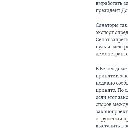
выработать е
президент До
Сенаторы так
экспорт опре
Сенат запрети
пуль и элект
демонстранто
В Белом доме
принятии зак
недавно сооб
принято. По 
если этот зак
споров между
законопроект
окружении пр
выступить в з