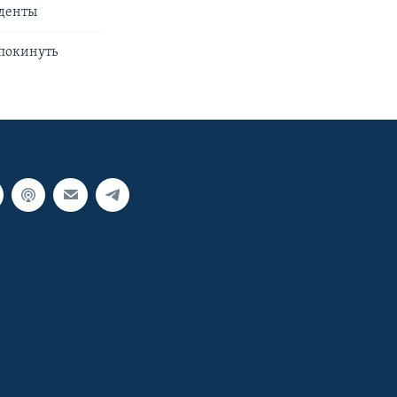
уденты
 покинуть