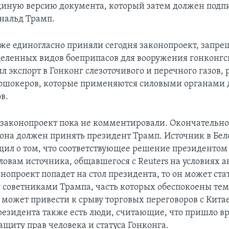
диную версию документа, который затем должен подп
нальд Трамп.
же единогласно приняли сегодня законопроект, зап
деленных видов боеприпасов для вооружения гонконгс
л экспорт в Гонконг слезоточивого и перечного газов,
рошокеров, которые применяются силовыми органами 
в.
 законопроект пока не комментировали. Окончательн
она должен принять президент Трамп. Источник в Бе
щил о том, что соответствующее решение президентом
словам источника, общавшегося с Reuters на условиях 
онопроект попадет на стол президента, то он может ст
 советниками Трампа, часть которых обеспокоены тем
 может привести к срыву торговых переговоров с Кита
езидента также есть люди, считающие, что пришло в
ащиту прав человека и статуса Гонконга.