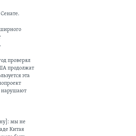
 Сенате.
бширного
т
.
год проверял
США продолжат
льзуется эта
нопроект
е нарушают
ну]: мы не
паде Китая