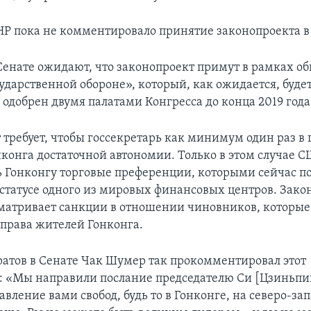
НР пока не комментировало принятие законопроекта в
Сенате ожидают, что законопроект примут в рамках о
ударственной обороне», который, как ожидается, буде
 одобрен двумя палатами Конгресса до конца 2019 года
 требует, чтобы госсекретарь как минимум один раз в 
нконга достаточной автономии. Только в этом случае 
ь Гонконгу торговые преференции, которыми сейчас по
 статусе одного из мировых финансовых центров. Зако
матривает санкции в отношении чиновников, которы
права жителей Гонконга.
атов в Сенате Чак Шумер так прокомментировал этот
: «Мы направили послание председателю Си [Цзиньпи
вление вами свобод, будь то в Гонконге, на северо-за