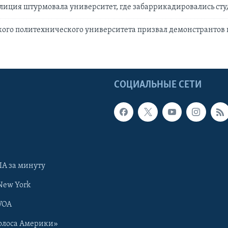
лиция штурмовала университет, где забаррикадировались ст
кого политехнического университета призвал демонстрантов
Ы
СОЦИАЛЬНЫЕ СЕТИ
А за минуту
New York
VOA
олоса Америки»