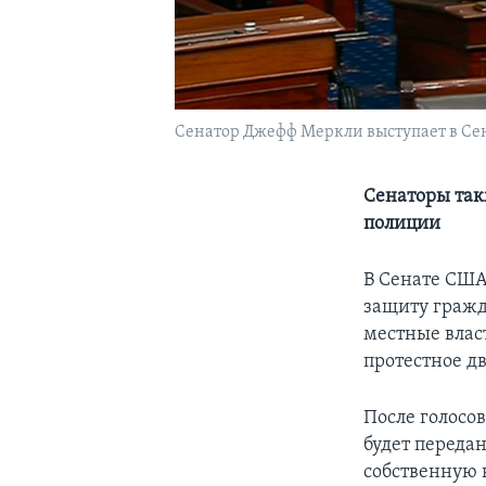
Сенатор Джефф Меркли выступает в Сена
Сенаторы так
полиции
В Сенате США
защиту гражд
местные влас
протестное д
После голосо
будет передан
собственную 