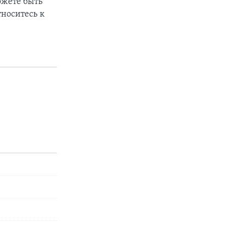
ожете быть
тноситесь к