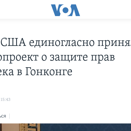
 США единогласно приня
опроект о защите прав
ека в Гонконге
 15:43
ься