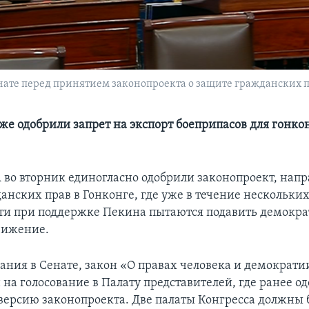
те перед принятием законопроекта о защите гражданских пра
же одобрили запрет на экспорт боеприпасов для гонко
 во вторник единогласно одобрили законопроект, нап
анских прав в Гонконге, где уже в течение нескольки
ти при поддержке Пекина пытаются подавить демокра
вижение.
вания в Сенате, закон «О правах человека и демократи
 на голосование в Палату представителей, где ранее о
версию законопроекта. Две палаты Конгресса должны 