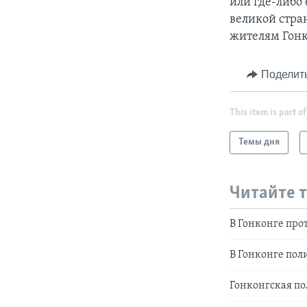
или где-либо
великой стран
жителям Гонк
Поделит
This item is part of
Темы дня
Читайте 
В Гонконге про
В Гонконге пол
Гонконгская по