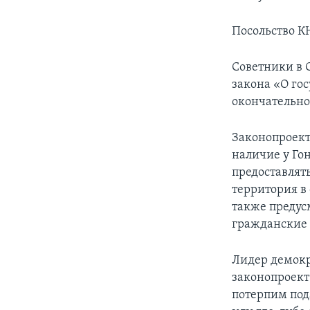
Посольство К
Советники в 
закона «О гос
окончательно
Законопроект
наличие у Го
предоставлят
территория в
также предус
гражданские 
Лидер демокр
законопроект
потерпим пода