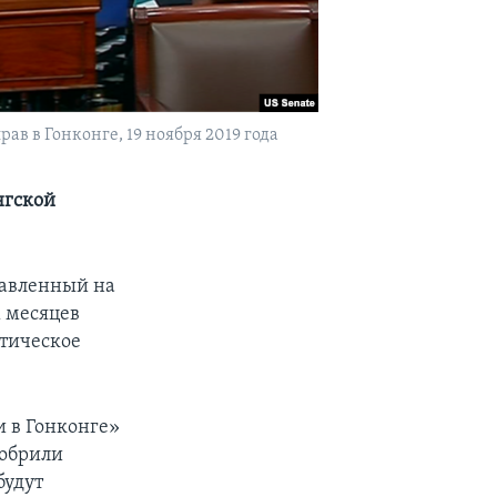
в в Гонконге, 19 ноября 2019 года
нгской
равленный на
х месяцев
тическое
и в Гонконге»
добрили
будут