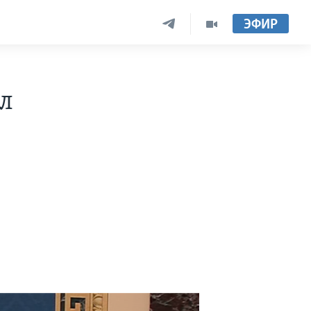
ЭФИР
л