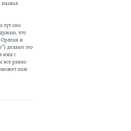
 назвал
о тут оно
 думаю, что
 Орлеан и
е") делают это
и имя с
ы все равно
поможет нам