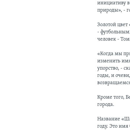
инициативу в
природы», - 
Золотой цвет
- футбольными
человек - Том
«Когда мы пр
изменить имя
упорство, - с
годы, и очеви
возвращаемся
Кроме того, 
города.
Название «Шм
году. Это имя