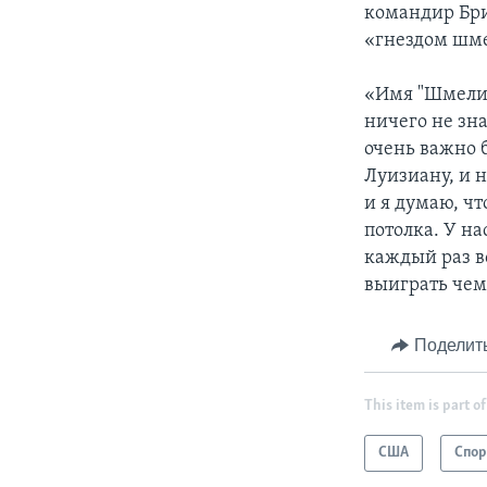
командир Бр
«гнездом шме
«Имя "Шмели" 
ничего не зна
очень важно 
Луизиану, и н
и я думаю, чт
потолка. У на
каждый раз в
выиграть чем
Поделит
This item is part of
США
Спор