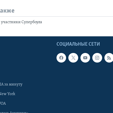
также
 участники Супербоула
Ы
СОЦИАЛЬНЫЕ СЕТИ
А за минуту
New York
VOA