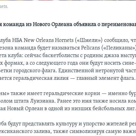
ets.
я команда из Нового Орлеана объявила о переименов
клуба НБА New Orleans Hornets («Шмели») сообщило, чт
езона команда будет называться Pelicans («Пеликаны»
ета клуба: сейчас баскетболисты с родины джаза высту
х формах, а со следующего года они будут носить сине
ветки городского флага. Единственной нетронутой час
нется геральдическая лилия — главный элемент флага.
ны» также имеет геральдические корни — именно бу
волом штата Луизиана. Ранее это имя также носила ко
ая Новый Орлеан в одной из низших бейсбольных лиг
ба будут представлять культуру и упорство жителей р
ксиканского залива, также символизируя самую важ