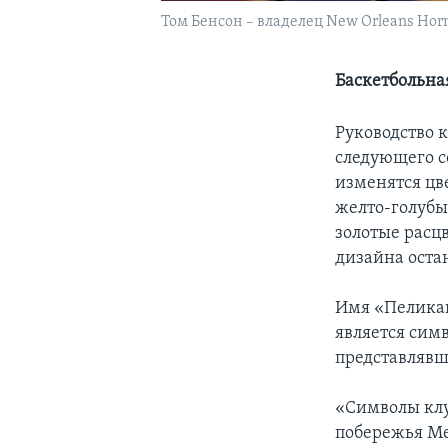
Том Бенсон – владелец New Orleans Horn
Баскетбольна
Руководство 
следующего с
изменятся цв
желто-голубы
золотые расц
дизайна оста
Имя «Пелика
является сим
представлявш
«Символы клу
побережья Ме