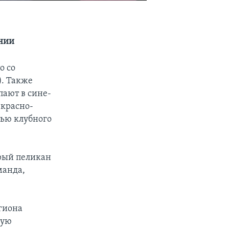
ании
о со
). Также
пают в сине-
-красно-
тью клубного
рый пеликан
манда,
.
егиона
ную