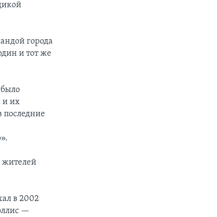
дикой
мандой города
один и тот же
 было
 и их
в последние
».
» жителей
хал в 2002
уоллис —