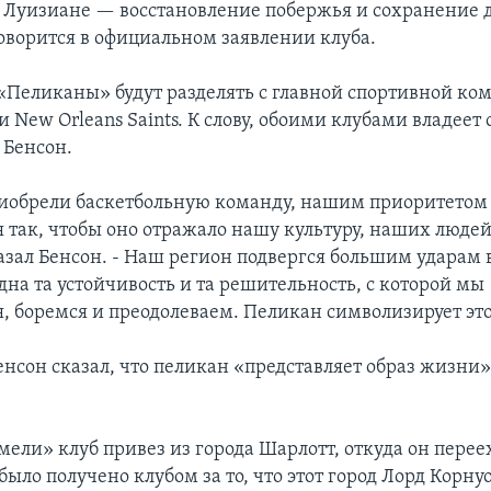
 Луизиане — восстановление побержья и сохранение 
говорится в официальном заявлении клуба.
 «Пеликаны» будут разделять с главной спортивной ко
 New Orleans Saints. К слову, обоими клубами владеет 
 Бенсон.
иобрели баскетбольную команду, нашим приоритетом
 так, чтобы оно отражало нашу культуру, наших людей
казал Бенсон. - Наш регион подвергся большим ударам 
дна та устойчивость и та решительность, с которой мы
, боремся и преодолеваем. Пеликан символизирует это
Бенсон сказал, что пеликан «представляет образ жизни
ели» клуб привез из города Шарлотт, откуда он перее
 было получено клубом за то, что этот город Лорд Корн