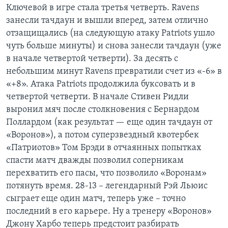
Ключевой в игре стала третья четверть. Ravens
занесли тачдаун и вышли вперед, затем отлично
отзащищались (на следующую атаку Patriots ушло
чуть больше минуты) и снова занесли тачдаун (уже
в начале четвертой четверти). За десять с
небольшим минут Ravens превратили счет из «-6» в
«+8». Атака Patriots продолжила буксовать и в
четвертой четверти. В начале Стивен Ридли
выронил мяч после столкновения с Бернардом
Поллардом (как результат — еще один тачдаун от
«Воронов»), а потом суперзвездный квотербек
«Патриотов» Том Брэди в отчаянных попытках
спасти матч дважды позволил соперникам
перехватить его пасы, что позволило «Воронам»
потянуть время. 28-13 – легендарный Рэй Льюис
сыграет еще один матч, теперь уже – точно
последний в его карьере. Ну а тренеру «Воронов»
Джону Харбо теперь предстоит разбирать