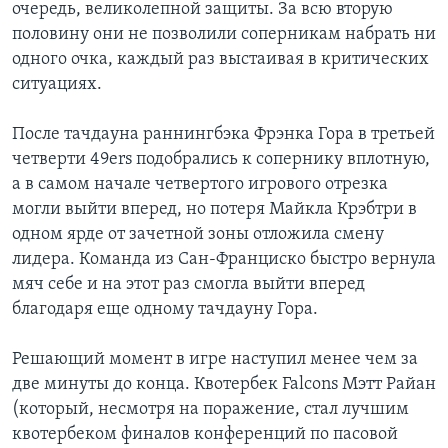
очередь, великолепной защиты. За всю вторую
половину они не позволили соперникам набрать ни
одного очка, каждый раз выстаивая в критических
ситуациях.
После тачдауна раннингбэка Фрэнка Гора в третьей
четверти 49ers подобрались к сопернику вплотную,
а в самом начале четвертого игрового отрезка
могли выйти вперед, но потеря Майкла Крэбтри в
одном ярде от зачетной зоны отложила смену
лидера. Команда из Сан-Франциско быстро вернула
мяч себе и на этот раз смогла выйти вперед
благодаря еще одному тачдауну Гора.
Решающий момент в игре наступил менее чем за
две минуты до конца. Квотербек Falcons Мэтт Райан
(который, несмотря на поражение, стал лучшим
квотербеком финалов конференций по пасовой