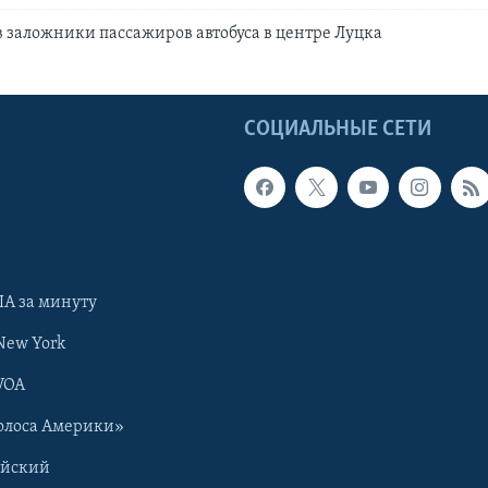
 заложники пассажиров автобуса в центре Луцка
Ы
СОЦИАЛЬНЫЕ СЕТИ
А за минуту
New York
VOA
олоса Америки»
ийский