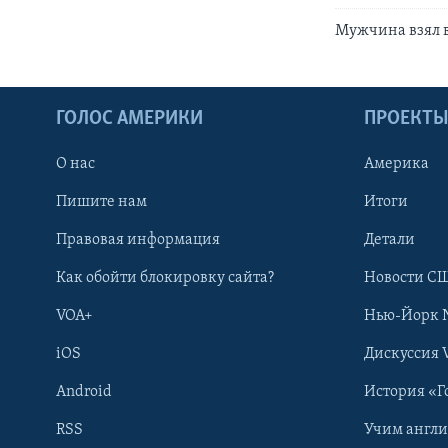
Mужчина взял в
ГОЛОС АМЕРИКИ
ПРОЕКТ
О нас
Америка
Пишите нам
Итоги
Правовая информация
Детали
Как обойти блокировку сайта?
Новости СШ
VOA+
Нью-Йорк 
iOS
Дискуссия 
Android
История «Г
RSS
Учим англ