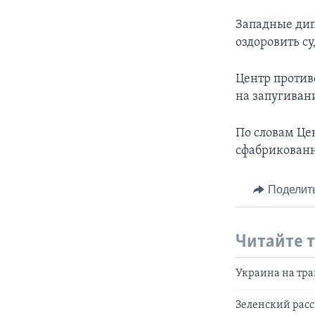
Западные ди
оздоровить с
Центр против
на запугиван
По словам Це
сфабрикованн
Поделит
Читайте 
Украина на тр
Зеленский расс