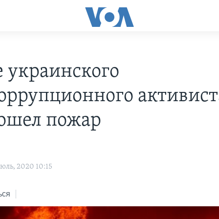
е украинского
оррупционного активист
ошел пожар
юль, 2020 10:15
ься