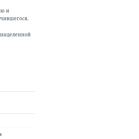
ию и
учившегося.
 нацеленной
в