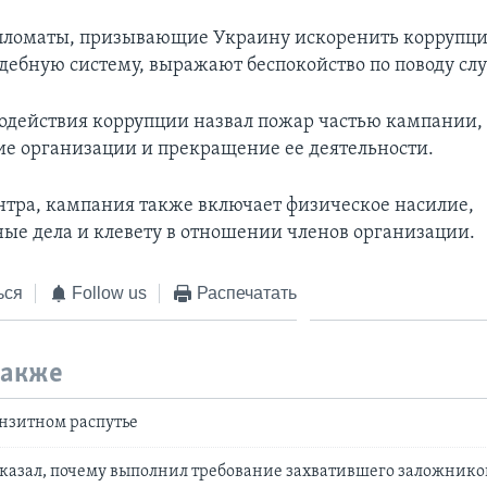
пломаты, призывающие Украину искоренить коррупц
удебную систему, выражают беспокойство по поводу сл
одействия коррупции назвал пожар частью кампании,
ие организации и прекращение ее деятельности.
нтра, кампания также включает физическое насилие,
ые дела и клевету в отношении членов организации.
ься
Follow us
Распечатать
также
анзитном распутье
казал, почему выполнил требование захватившего заложнико