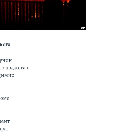
жога
бунин
го поджога с
адимир
доме
мент
ара.