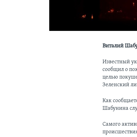
Виталий Шабу
Известный у
сообщил о по
целью покуше
Зеленский ли
Как сообщает
Шабунина слу
Самого актив
происшествия 