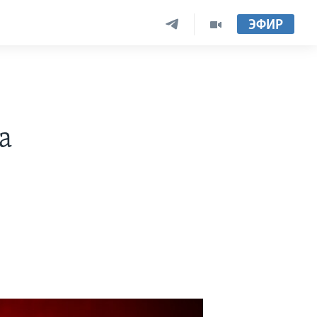
ЭФИР
а