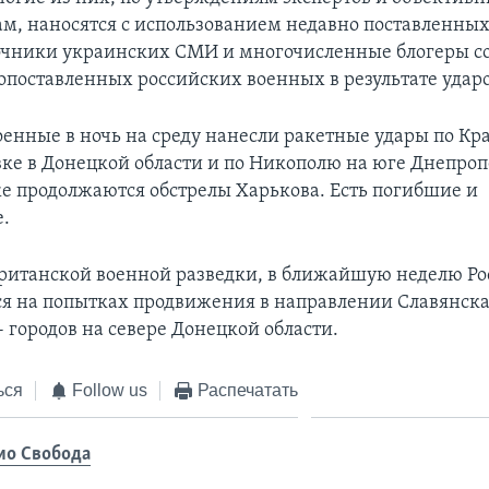
ам, наносятся с использованием недавно поставленны
чники украинских СМИ и многочисленные блогеры с
опоставленных российских военных в результате ударо
оенные в ночь на среду нанесли ракетные удары по Кр
ке в Донецкой области и по Никополю на юге Днепро
же продолжаются обстрелы Харькова. Есть погибшие и
.
ританской военной разведки, в ближайшую неделю Ро
ся на попытках продвижения в направлении Славянска
 городов на севере Донецкой области.
ься
Follow us
Распечатать
ио Свобода