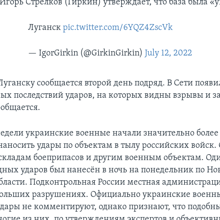
 Игорь Стрелков (Гиркин) утверждает, что база была «
Луганск
pic.twitter.com/6YQZ4ZscVk
— IgorGirkin (@GirkinGirkin)
July 12, 2022
Луганску сообщается второй день подряд. В Сети появи
ых последствий ударов, на которых видны взрывы и за
ообщается.
недели украинские военные начали значительно более
наносить удары по объектам в тылу российских войск.
 складам боеприпасов и другим военным объектам. Од
ных ударов был нанесён в ночь на понедельник по Но
бласти. Подконтрольная России местная администрация
больших разрушениях. Официально украинские военн
дары не комментируют, однако признают, что подобн
ногие из них, по утверждениям экспертов и объектив