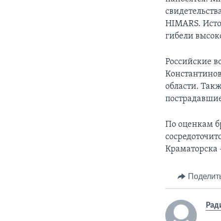
свидетельств
HIMARS. Исто
гибели высок
Российские в
Константинов
области. Так
пострадавшие
По оценкам б
сосредоточит
Краматорска -
Поделит
Рад