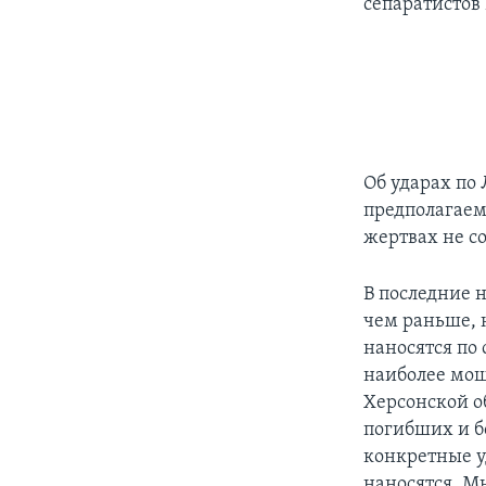
сепаратистов
Об ударах по 
предполагаем
жертвах не с
В последние 
чем раньше, 
наносятся по
наиболее мощ
Херсонской о
погибших и 
конкретные у
наносятся. М