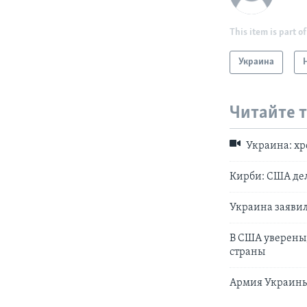
This item is part of
Украина
Читайте 
Украина: хр
Кирби: США дел
Украина заявил
В США уверены,
страны
Армия Украины 