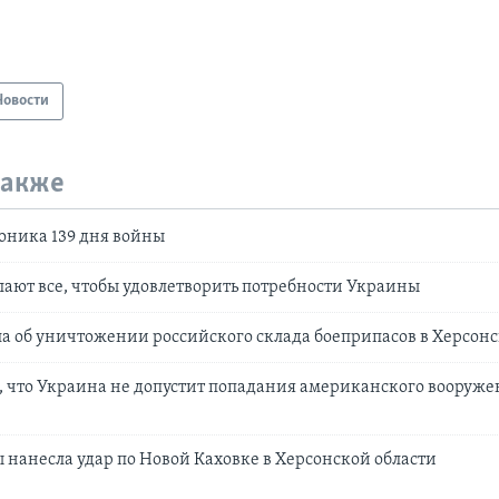
Новости
также
оника 139 дня войны
ают все, чтобы удовлетворить потребности Украины
а об уничтожении российского склада боеприпасов в Херсонс
 что Украина не допустит попадания американского вооружен
нанесла удар по Новой Каховке в Херсонской области