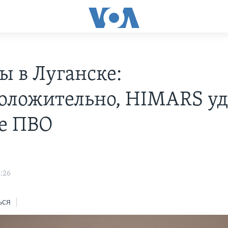
ы в Луганске:
оложительно, HIMARS у
зе ПВО
:26
ься