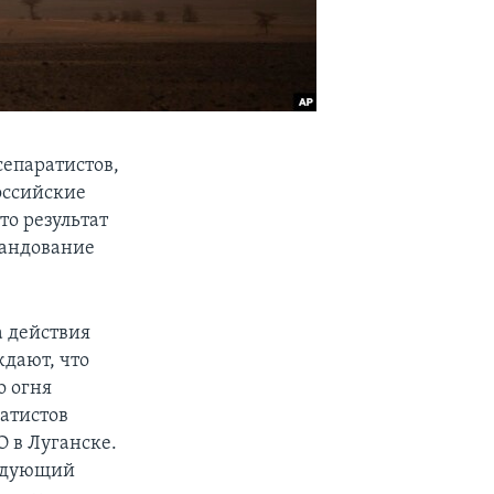
епаратистов,
оссийские
то результат
мандование
а действия
дают, что
о огня
ратистов
О в Луганске.
андующий