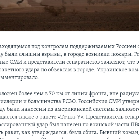
находящемся под контролем поддерживаемых Россией с
еду были слышны взрывы, в городе возникли пожары. Р
ые СМИ и представители сепаратистов заявляют, что э
ракетного удара по объектам в городе. Украинское ко
комментировало.
оложен более чем в 70 км от линии фронта, вне радиус
тиллерии и большинства РСЗО. Российские СМИ утверж
оду были нанесены из американской системы залповог
щается также о ракете «Точка-У». Представитель сепа
массированный удар был нанесён по воинской части ПВ
ть ракет, как утверждается, была сбита. Бывший ком