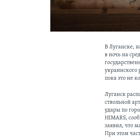
В Луганске, 
в ночь на ср
государственн
украинского 
пока это не 
Луганск расп
ствольной ар
удары по гор
HIMARS, сооб
заявил, что 
При этом час