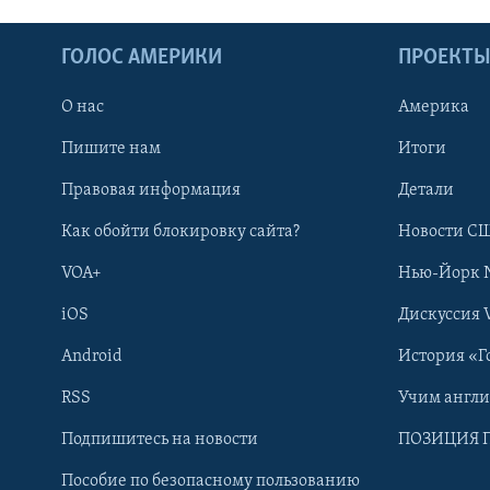
ГОЛОС АМЕРИКИ
ПРОЕКТ
О нас
Америка
Пишите нам
Итоги
Правовая информация
Детали
Как обойти блокировку сайта?
Новости СШ
VOA+
Нью-Йорк 
iOS
Дискуссия 
Android
История «Г
RSS
Учим англ
Learning English
Подпишитесь на новости
ПОЗИЦИЯ 
Пособие по безопасному пользованию