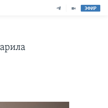
ЭФИР
дарила