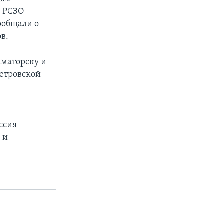
х РСЗО
ообщали о
в.
аматорску и
петровской
ссия
 и