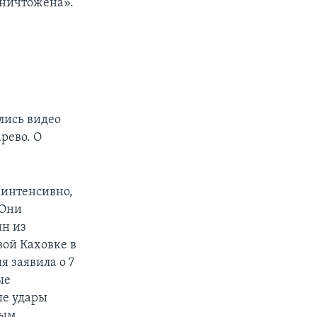
уничтожена».
лись видео
рево. О
 интенсивно,
 Они
ин из
вой Каховке в
 заявила о 7
ые
ые удары
ным