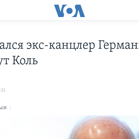
ался экс-канцлер Герма
ут Коль
:21
ься