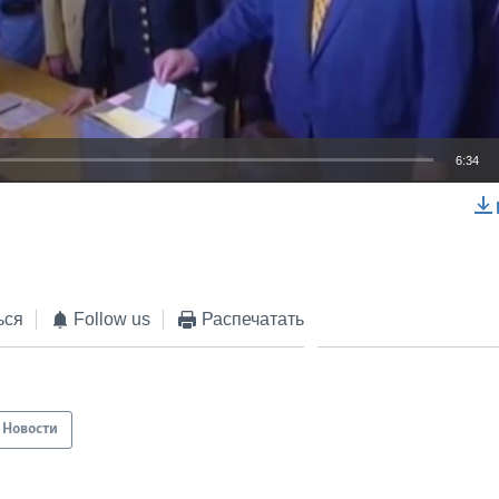
6:34
EMBED
ься
Follow us
Распечатать
Новости