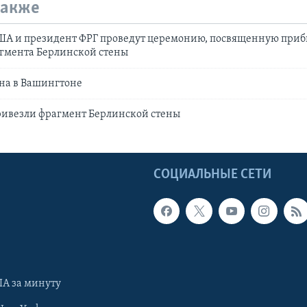
также
США и президент ФРГ проведут церемонию, посвященную при
гмента Берлинской стены
на в Вашингтоне
ривезли фрагмент Берлинской стены
Ы
СОЦИАЛЬНЫЕ СЕТИ
А за минуту