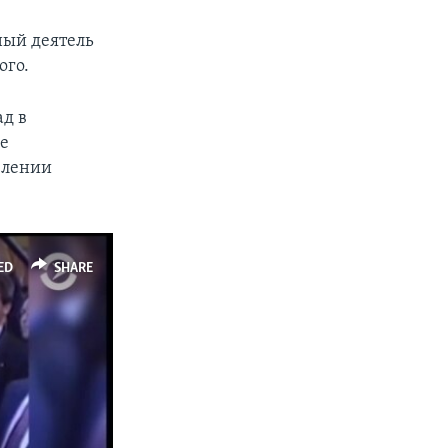
ный деятель
ого.
ад в
ое
явлении
ED
SHARE