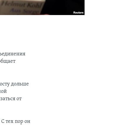
бъединения
ообщает
посту дольше
ной
заться от
 С тех пор он