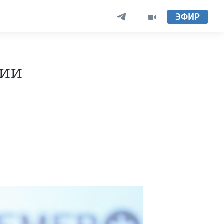
ЭФИР
нии