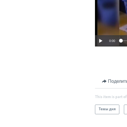
0:00
Поделит
This item is part of
Темы дня