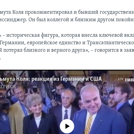
мута Коля прокомментировал и бывший государствен
ссинджер. Он был коллегой и близким другом покойн
 – историческая фигура, которая внесла ключевой вкл
Германии, европейское единство и Трансатлантическ
Я потерял близкого и верного друга», – говорится в за
.
ьмута Коля: реакция из Германии и США
EMB
МЕРИКИ
No media source currently available