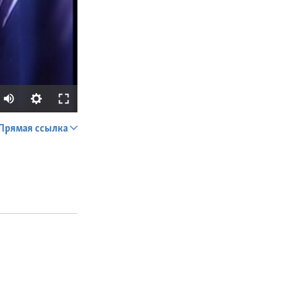
Прямая ссылка
SHARE
px
width