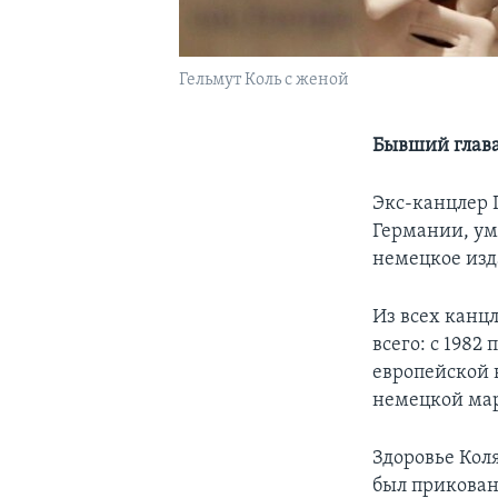
Гельмут Коль с женой
Бывший глава
Экс-канцлер 
Германии, уме
немецкое изда
Из всех канцл
всего: с 1982
европейской 
немецкой ма
Здоровье Коля
был прикован