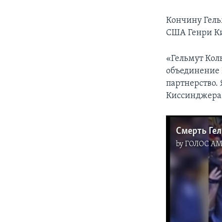
Кончину Гель
США Генри Ки
«Гельмут Коль
объединение 
партнерство. 
Киссинджера
Смерть Гел
by
ГОЛОС А