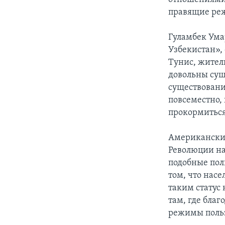
правящие реж
Гуламбек Ума
Узбекистан», 
Тунис, жител
довольны сущ
существовани
повсеместно, 
прокормиться,
Американский
Революции на
подобные пол
том, что насе
таким статус
там, где благ
режимы поль