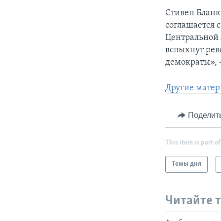
Стивен Бланк
соглашается с
Центральной 
вспыхнут рев
демократы», –
Другие матер
Поделит
This item is part of
Темы дня
Читайте 