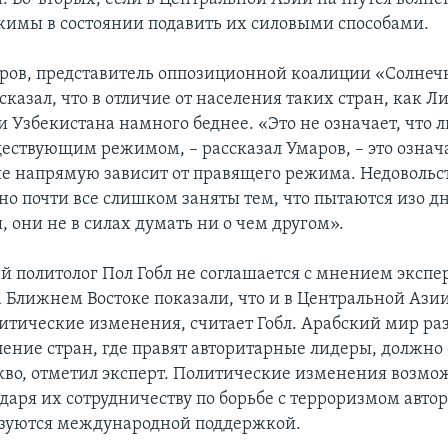
имы в состоянии подавить их силовыми способами.
ров, представитель оппозиционной коалиции «Солне
сказал, что в отличие от населения таких стран, как Л
и Узбекистана намного беднее. «Это не означает, что 
ествующим режимом, – рассказал Умаров, – это означа
е напрямую зависит от правящего режима. Недовольст
но почти все слишком заняты тем, что пытаются изо дн
 они не в силах думать ни о чем другом».
 политолог Пол Гобл не соглашается с мнением экспер
 Ближнем Востоке показали, что и в Центральной Аз
итические изменения, считает Гобл. Арабский мир ра
ление стран, где правят авторитарные лидеры, должно
 кво, отметил эксперт. Политические изменения возм
одаря их сотрудничеству по борьбе с терроризмом авт
зуются международной поддержкой.