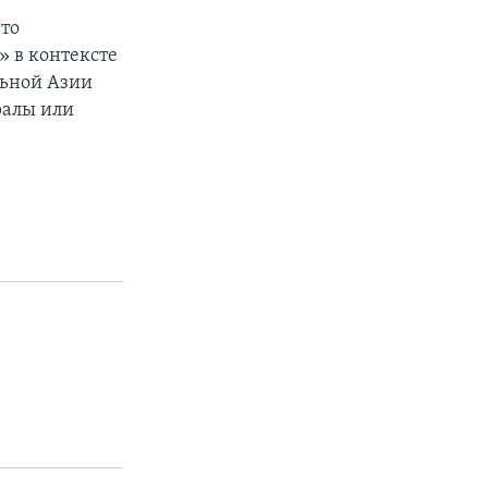
что
» в контексте
льной Азии
ралы или