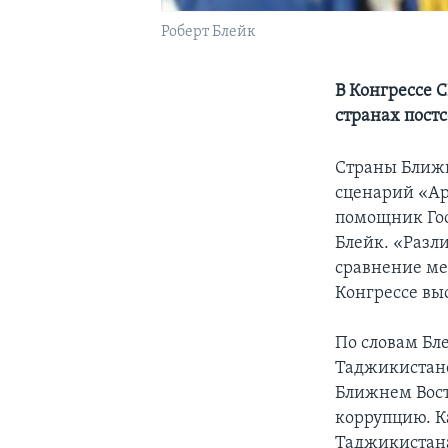
Роберт Блейк
В Конгрессе 
странах пост
Страны Ближн
сценарий «Ар
помощник Гос
Блейк. «Разли
сравнение ме
Конгрессе вы
По словам Бл
Таджикистане
Ближнем Восто
коррупцию. К
Таджикистана