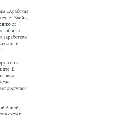
рым «Арабская
мечает Блейк,
нению со
пособного
а заработках
захстан и
са.
торую они
ипте. В
а среди
число
нет доступен
ой Азией,
иона схожи