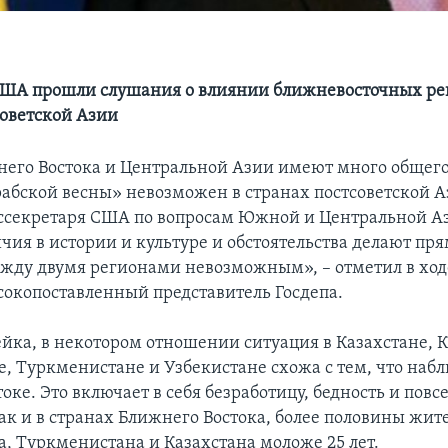
США прошли слушания о влиянии ближневосточных ре
советской Азии
его Востока и Центральной Азии имеют много общего
абской весны» невозможен в странах постсоветской А
секретаря США по вопросам Южной и Центральной Аз
чия в истории и культуре и обстоятельства делают пр
жду двумя регионами невозможным», – отметил в ход
сокопоставленный представитель Госдепа.
ейка, в некотором отношении ситуация в Казахстане, 
, Туркменистане и Узбекистане схожа с тем, что набл
ке. Это включает в себя безработицу, бедность и пов
ак и в странах Ближнего Востока, более половины жит
, Туркменистана и Казахстана моложе 25 лет.