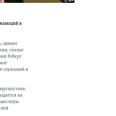
волюций в
, однако
зии, сказал
ии Роберт
ямое
е слушаний в
Кыргызстане,
юдается на
семестную
елей