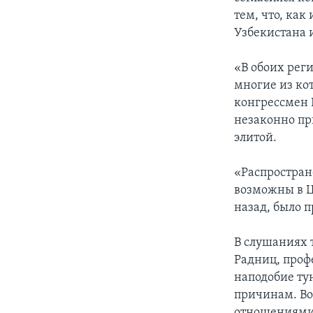
тем, что, как
Узбекистана и
«В обоих рег
многие из ко
конгрессмен 
незаконно пр
элитой.
«Распростран
возможны в Ц
назад, было п
В слушаниях 
Радниц, проф
наподобие ту
причинам. Во
отношениями.