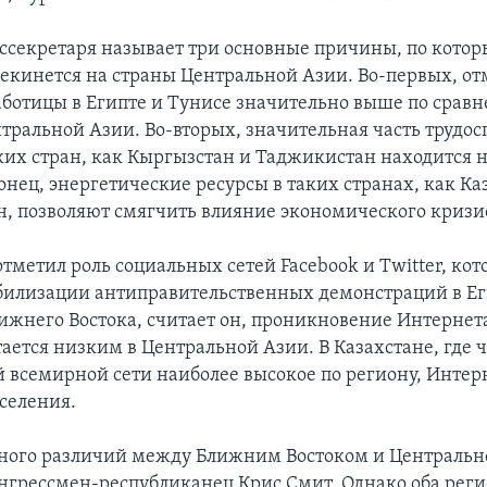
секретаря называет три основные причины, по кото
рекинется на страны Центральной Азии. Во-первых, от
аботицы в Египте и Тунисе значительно выше по срав
тральной Азии. Во-вторых, значительная часть трудос
ких стран, как Кыргызстан и Таджикистан находится н
онец, энергетические ресурсы в таких странах, как Ка
, позволяют смягчить влияние экономического кризи
тметил роль социальных сетей Facebook и Twitter, ко
билизации антиправительственных демонстраций в Ег
лижнего Востока, считает он, проникновение Интернет
ается низким в Центральной Азии. В Казахстане, где 
й всемирной сети наиболее высокое по региону, Интер
аселения.
ного различий между Ближним Востоком и Центральн
онгрессмен-республиканец Крис Смит. Однако оба рег