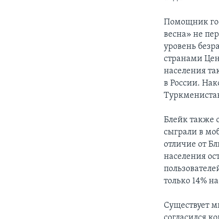
Помощник гос
весна» не пе
уровень безр
странами Цен
населения та
в России. Нак
Туркменистан
Блейк также о
сыграли в мо
отличие от Б
населения ост
пользователе
только 14% н
Существует м
согласился к