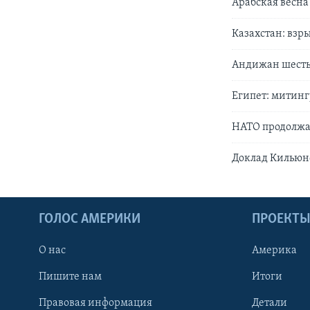
Арабская весна
Казахстан: взр
Андижан шесть 
Египет: митин
НАТО продолжае
Доклад Кильюне
ГОЛОС АМЕРИКИ
ПРОЕКТ
О нас
Америка
Пишите нам
Итоги
Правовая информация
Детали