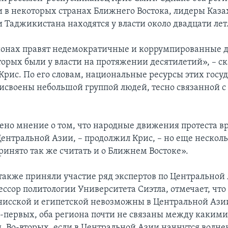
 и в некоторых странах Ближнего Востока, лидеры Каза
 Таджикистана находятся у власти около двадцати лет
ионах правят недемократичные и коррумпированные 
торых были у власти на протяжении десятилетий», – ск
Крис. По его словам, национальные ресурсы этих госу
исвоены небольшой группой людей, тесно связанной 
ено мнение о том, что народные движения протеста в
ентральной Азии, – продолжил Крис, – но еще нескол
ринято так же считать и о Ближнем Востоке».
также приняли участие ряд экспертов по Центральной 
ессор политологии Университета Сиэтла, отмечает, чт
нисской и египетской невозможны в Центральной Ази
-первых, оба региона почти не связаны между какими
 Во-вторых, если в Центральной Азии начнутся волнен