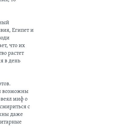
чный
ивия, Египет и
люди
ет, что их
во растет
я в день
тов.
ии возможны
звеял миф о
 смириться с
ожны даже
оритарные