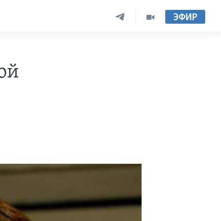
ЭФИР
ой