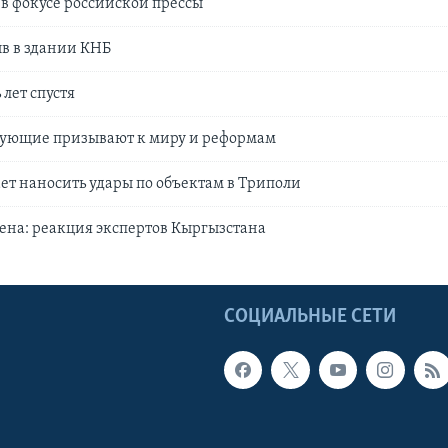
 в фокусе российской прессы
ыв в здании КНБ
лет спустя
гующие призывают к миру и реформам
т наносить удары по объектам в Триполи
на: реакция экспертов Кыргызстана
Ы
СОЦИАЛЬНЫЕ СЕТИ