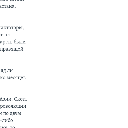
хстана,
.
диктаторы,
азал
дарств были
с правящей
ряд ли
ько месяцев
Азии. Скотт
о революции
и по двум
-либо
ия, то