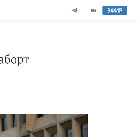
ЭФИР
ы
аборт