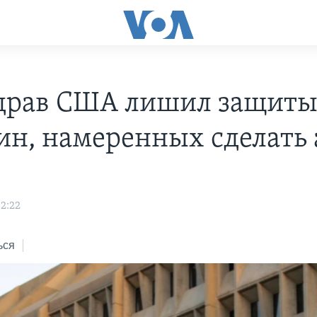
рав США лишил защит
н, намеренных сделать 
2:22
ься