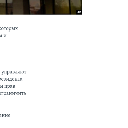
которых
ы и
ы
и управляют
резидента
ы прав
ограничить
шение