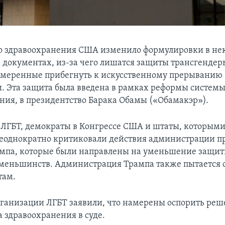
о здравоохранения США изменило формулировки в не
документах, из-за чего лишатся защиты трансгендер
меренные прибегнуть к искусственному прерыванию
. Эта защита была введена в рамках реформы систем
ния, в президентство Барака Обамы («Обамакэр»).
ЛГБТ, демократы в Конгрессе США и штаты, которым
еоднократно критиковали действия администрации п
мпа, которые были направлены на уменьшение защит
меньшинств. Администрация Трампа также пытается 
там.
ганизации ЛГБТ заявили, что намерены оспорить ре
 здравоохранения в суде.