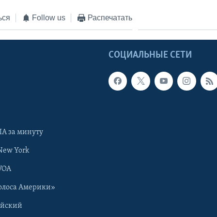
ься
Follow us
Распечатать
Ы
СОЦИАЛЬНЫЕ СЕТИ
А за минуту
New York
VOA
олоса Америки»
ийский